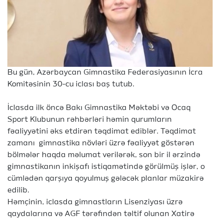
Bu gün, Azərbaycan Gimnastika Federasiyasının İcra
Komitəsinin 30-cu iclası baş tutub.
İclasda ilk öncə Bakı Gimnastika Məktəbi və Ocaq
Sport Klubunun rəhbərləri həmin qurumların
fəaliyyətini əks etdirən təqdimat ediblər. Təqdimat
zamanı gimnastika növləri üzrə fəaliyyət göstərən
bölmələr haqda məlumat verilərək, son bir il ərzində
gimnastikanın inkişafı istiqamətində görülmüş işlər, o
cümlədən qarşıya qoyulmuş gələcək planlar müzakirə
edilib.
Həmçinin, iclasda gimnastların Lisenziyası üzrə
qaydalarına və AGF tərəfindən təltif olunan Xatirə