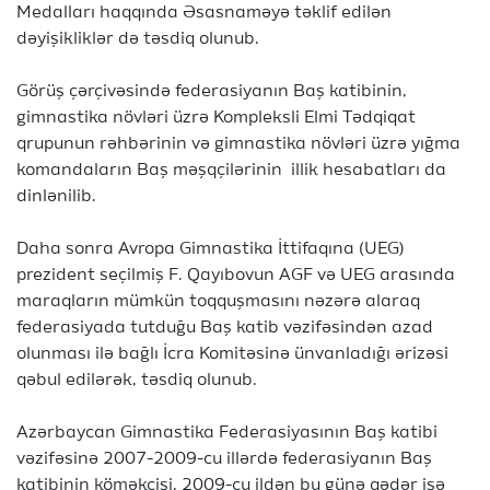
Medalları haqqında Əsasnaməyə təklif edilən
dəyişikliklər də təsdiq olunub.
Görüş çərçivəsində federasiyanın Baş katibinin,
gimnastika növləri üzrə Kompleksli Elmi Tədqiqat
qrupunun rəhbərinin və gimnastika növləri üzrə yığma
komandaların Baş məşqçilərinin illik hesabatları da
dinlənilib.
Daha sonra Avropa Gimnastika İttifaqına (UEG)
prezident seçilmiş F. Qayıbovun AGF və UEG arasında
maraqların mümkün toqquşmasını nəzərə alaraq
federasiyada tutduğu Baş katib vəzifəsindən azad
olunması ilə bağlı İcra Komitəsinə ünvanladığı ərizəsi
qəbul edilərək, təsdiq olunub.
Azərbaycan Gimnastika Federasiyasının Baş katibi
vəzifəsinə 2007-2009-cu illərdə federasiyanın Baş
katibinin köməkçisi, 2009-cu ildən bu günə qədər isə