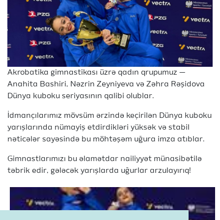
Akrobatika gimnastikası üzrə qadın qrupumuz —
Anahita Bashiri, Nəzrin Zeyniyeva və Zəhra Rəşidova
Dünya kuboku seriyasının qalibi olublar.
İdmançılarımız mövsüm ərzində keçirilən Dünya kuboku
yarışlarında nümayiş etdirdikləri yüksək və stabil
nəticələr sayəsində bu möhtəşəm uğura imza atıblar.
Gimnastlarımızı bu əlamətdar nailiyyət münasibətilə
təbrik edir, gələcək yarışlarda uğurlar arzulayırıq!