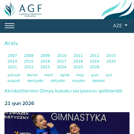
AZE
Arxiv
2007
2008
2009
2010
2011
2012
2013
2014
2015
2016
2017
2018
2019
2020
2021
2022
2023
2024
2025
2026
yanvar
fevral
mart
aprel
may
iyun
iyul
avqust
sentyabr
oktyabr
noyabr
dekabr
Akrobatlarımız Dünya kuboku seriyasının qalibləridir
21 iyun 2026