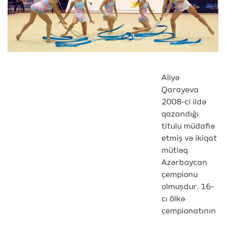
Aliyə
Qarayeva
2008-ci ildə
qazandığı
titulu müdafiə
etmiş və ikiqat
mütləq
Azərbaycan
çempionu
olmuşdur. 16-
cı ölkə
çempionatının