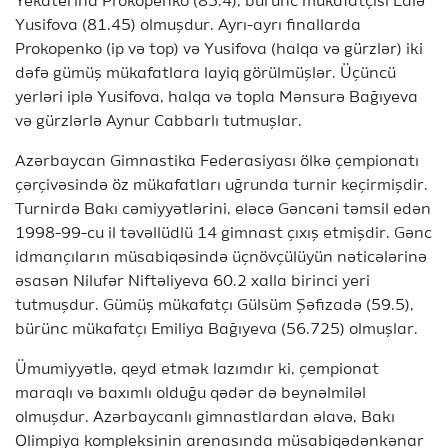
Yekaterina Prokopenko (85.4), bürünc mükafatçısı Lalə
Yusifova (81.45) olmuşdur. Ayrı-ayrı finallarda
Prokopenko (ip və top) və Yusifova (halqa və gürzlər) iki
dəfə gümüş mükafatlara layiq görülmüşlər. Üçüncü
yerləri iplə Yusifova, halqa və topla Mənsurə Bağıyeva
və gürzlərlə Aynur Cabbarlı tutmuşlar.
Azərbaycan Gimnastika Federasiyası ölkə çempionatı
çərçivəsində öz mükafatları uğrunda turnir keçirmişdir.
Turnirdə Bakı cəmiyyətlərini, eləcə Gəncəni təmsil edən
1998-99-cu il təvəllüdlü 14 gimnast çıxış etmişdir. Gənc
idmançıların müsabiqəsində üçnövçülüyün nəticələrinə
əsasən Nilufər Niftəliyeva 60.2 xalla birinci yeri
tutmuşdur. Gümüş mükafatçı Gülsüm Şəfizadə (59.5),
bürünc mükafatçı Emiliya Bağıyeva (56.725) olmuşlar.
Ümumiyyətlə, qeyd etmək lazımdır ki, çempionat
maraqlı və baxımlı olduğu qədər də beynəlmiləl
olmuşdur. Azərbaycanlı gimnastlardan əlavə, Bakı
Olimpiya kompleksinin arenasında müsabiqədənkənar