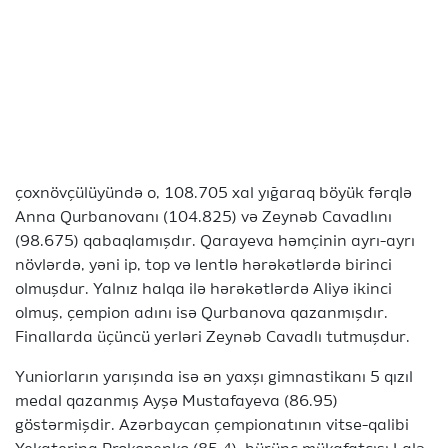
çoxnövçülüyündə o, 108.705 xal yığaraq böyük fərqlə
Anna Qurbanovanı (104.825) və Zeynəb Cavadlını
(98.675) qabaqlamışdır. Qarayeva həmçinin ayrı-ayrı
növlərdə, yəni ip, top və lentlə hərəkətlərdə birinci
olmuşdur. Yalnız halqa ilə hərəkətlərdə Aliyə ikinci
olmuş, çempion adını isə Qurbanova qazanmışdır.
Finallarda üçüncü yerləri Zeynəb Cavadlı tutmuşdur.
Yuniorların yarışında isə ən yaxşı gimnastikanı 5 qızıl
medal qazanmış Ayşə Mustafayeva (86.95)
göstərmişdir. Azərbaycan çempionatının vitse-qalibi