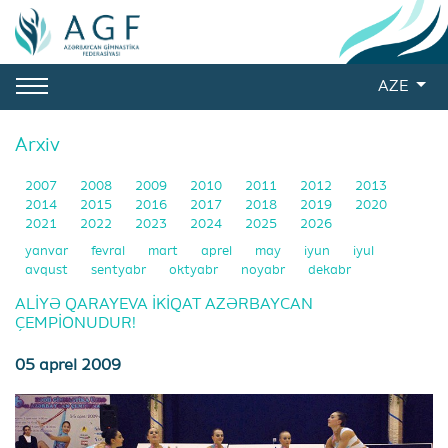
AZE
Arxiv
2007
2008
2009
2010
2011
2012
2013
2014
2015
2016
2017
2018
2019
2020
2021
2022
2023
2024
2025
2026
yanvar
fevral
mart
aprel
may
iyun
iyul
avqust
sentyabr
oktyabr
noyabr
dekabr
ALİYƏ QARAYEVA İKİQAT AZƏRBAYCAN
ÇEMPİONUDUR!
05 aprel 2009