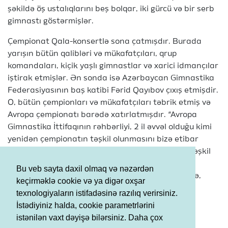
şəkildə öş ustalıqlarını beş bolqar, iki gürcü və bir serb
gimnastı göstərmişlər.
Çempionat Qala-konsertlə sona çatmışdır. Burada
yarışın bütün qalibləri və mükafatçıları, qrup
komandaları, kiçik yaşlı gimnastlar və xarici idmançılar
iştirak etmişlər. Ən sonda isə Azərbaycan Gimnastika
Federasiyasının baş katibi Fərid Qayıbov çıxış etmişdir.
O, bütün çempionları və mükafatçıları təbrik etmiş və
Avropa çempionatı barədə xatırlatmışdır. “Avropa
Gimnastika İttifaqının rəhbərliyi, 2 il əvvəl olduğu kimi
yenidən çempionatın təşkil olunmasını bizə etibar
etmişdir, və biz çalışmalıyıq ki, bunu daha yaxşı təşkil
edək. Ölkə idmansevərlərini may ayının bir həftə
Bu veb sayta daxil olmaq və nəzərdən
sonunu Avropa gimnastika bayramında keçirməyə,
keçirməklə cookie və ya digər oxşar
idman kompleksinin tribunalarını doldurmağa və
texnologiyaların istifadəsinə razılıq verirsiniz.
gimnastlarımızı dəstəkləməyə çağırıram”, deyə
İstədiyiniz halda, cookie parametrlərini
Federasiyanın baş katibi sözlərini bitirdi.
istənilən vaxt dəyişə bilərsiniz. Daha çox
Şərtlər və Qaydalar