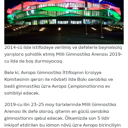
2014-cü ildə istifadəyə verilmiş və dəfələrlə beynəlxalq
yarışlara şahidlik etmiş Milli Gimnastika Arenası 2019-
cu ildə də boş durmayacaq.
Belə ki, Avropa Gimnastika İttifaqının İcraiyyə
Komitəsinin qərarı ilə növbəti ildə Bakı aerobika və
bədii gimnastika üzrə Avropa Çempionatlarına ev
sahibliyi edəcək.
2019-cu ilin 23-25 may tarixlərində Milli Gimnastika
Arenası ilk dəfə olaraq, qitənin ən güclü aerobika
gimnastlarını qəbul edəcək. Ölkəmizdə son 5 ildir
inkişaf etdirilən bu idman növü üzrə Avropa birinciliyin