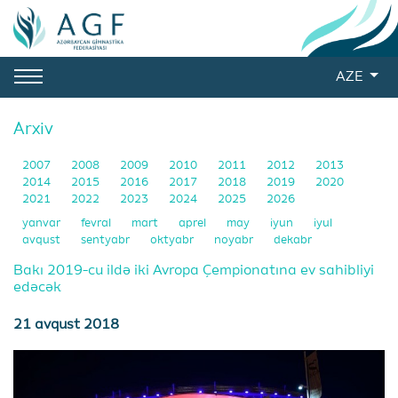
AZE
Arxiv
2007
2008
2009
2010
2011
2012
2013
2014
2015
2016
2017
2018
2019
2020
2021
2022
2023
2024
2025
2026
yanvar
fevral
mart
aprel
may
iyun
iyul
avqust
sentyabr
oktyabr
noyabr
dekabr
Bakı 2019-cu ildə iki Avropa Çempionatına ev sahibliyi
edəcək
21 avqust 2018