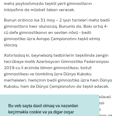
məhz paytaxtımızda təşkili yerli gimnastların
inkişafına da müsbət təkan verəcək.
Bunun ardınca isə 31 may – 2 iyun tarixləri məhz bədii
gimnastlara həsr olunacaq. Bununla da, Bakı artıq 4-
cü dəfə gimnastikanın ən sevilən növü - bədii
gimnastika üzrə Avropa Çempionatını təşkil etmiş
olacaq.
Xatırladaq ki, beynəlxalq tədbirlərin təşkilində zəngin
təcrübəyə malik Azərbaycan Gimnastika Federasiyası
2019-cu il ərzində idman gimnastikası, batut
gimnastikası və tamblinq üzrə Dünya Kuboku
mərhələləri, həmçinin bədii gimnastika üzrə həm Dünya
Kuboku, həm də Dünya Çempionatını da təşkil edəcək.
Qeyd etməyə dəyər ki, ölkədə idmana göstərilən xüsusi
diqqət və qayğının təzahürü kimi, bu gün irimiqiyaslı
Bu veb sayta daxil olmaq və nəzərdən
beynəlxalq gimnastika yarışlarının Azərbaycanda
keçirməklə cookie və ya digər oxşar
təşkili idman növlərinin inkişafında böyük rol oynayır və