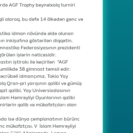
ərdə AGF Trophy beynəlxalq turniri
qli olaraq, bu dəfə 14 ölkədən gənc və
nastika idman növündə əldə olunan
n inkişafına göstərilən diqqətin,
imnastika Federasiyasının prezidenti
rülən işlərin nəticəsidir.
tın iştirakı ilə keçirilən “AGF
milikdə 38 gimnast təmsil edir.
təcrübəli idmançımız, Tokio Yay
alq Qran-pri yarışının qalibi və gümüş
qat qalibi, Yay Universiadasının
slam Həmrəyliyi Oyunlarının qalibi
nirlərin qalib və mükafatçıları olan
nda isə dünya çempionatının bürünc
c mükafatçısı, V İslam Həmrəyliyi