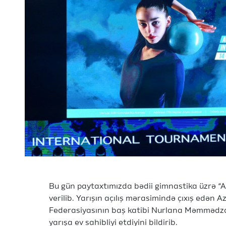
Bu gün paytaxtımızda bədii gimnastika üzrə “A
verilib. Yarışın açılış mərasimində çıxış edən
Federasiyasının baş katibi Nurlana Məmmədzad
yarışa ev sahibliyi etdiyini bildirib.