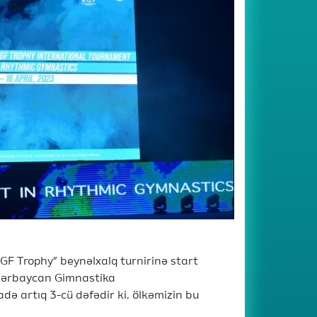
GF Trophy” beynəlxalq turnirinə start
 Azərbaycan Gimnastika
ə artıq 3-cü dəfədir ki, ölkəmizin bu