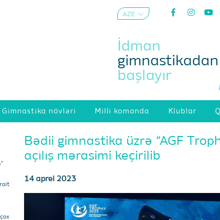
AZE
ENG
İdman
gimnastikadan
başlayır
Gimnastika növləri
Milli komanda
Klublar
Q
Bədii gimnastika üzrə “AGF Troph
açılış mərasimi keçirilib
m”
14 aprel 2023
ait
 çox