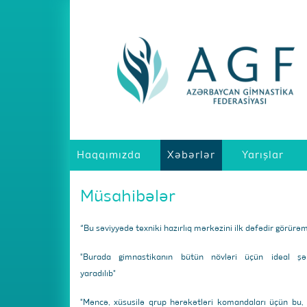
Haqqımızda
Xəbərlər
Yarışlar
Müsahibələr
“Bu səviyyədə texniki hazırlıq mərkəzini ilk dəfədir görürə
"Burada gimnastikanın bütün növləri üçün ideal şər
yaradılıb"
"Məncə, xüsusilə qrup hərəkətləri komandaları üçün bu,