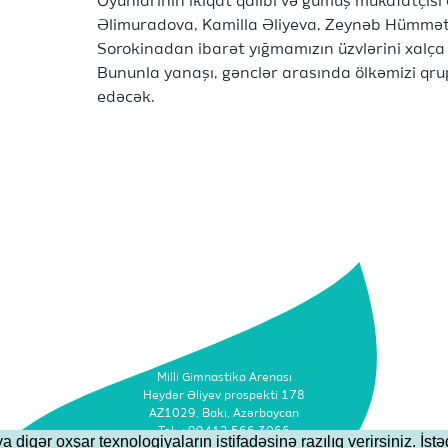
Oyunlarının ikiqat qalibi və gümüş mükafatçıs
Əlimuradova, Kamilla Əliyeva, Zeynəb Hümmət
Sorokinadan ibarət yığmamızın üzvlərini xalça 
Bununla yanaşı, gənclər arasında ölkəmizi qru
edəcək.
Milli Gimnastika Arenası
Heydər Əliyev prospekti 178
AZ1029, Bakı, Azərbaycan
Tel: +99412 566 3066
igər oxşar texnologiyaların istifadəsinə razılıq verirsiniz. İstəd