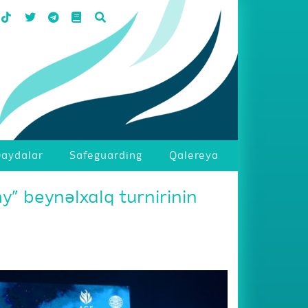
aydalar
Safeguarding
Qalereya
y” beynəlxalq turnirinin