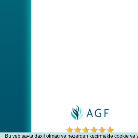
Bu veb sayta daxil olmaq və nəzərdən keçirməklə cookie və ya d