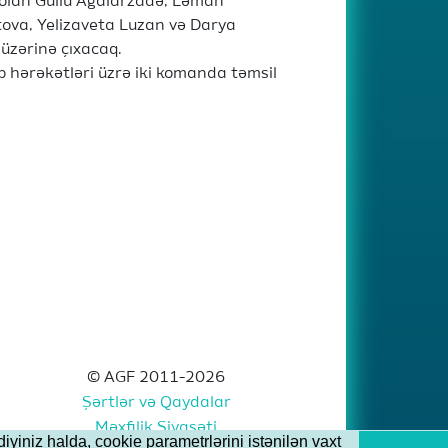
ı olan Güllü Ağalarzadə, Ləman
ova, Yelizaveta Luzan və Darya
üzərinə çıxacaq.
p hərəkətləri üzrə iki komanda təmsil
© AGF 2011-2026
Şərtlər və Qaydalar
Məxfilik Siyasəti
iyiniz halda, cookie parametrlərini istənilən vaxt