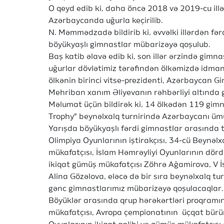
O qeyd edib ki, daha öncə 2018 və 2019-cu ill
Azərbaycanda uğurla keçirilib.
N. Məmmədzadə bildirib ki, əvvəlki illərdən fər
böyükyaşlı gimnastlar mübarizəyə qoşulub.
Baş katib əlavə edib ki, son illər ərzində gim
uğurlar dövlətimiz tərəfindən ölkəmizdə idmanı
ölkənin birinci vitse-prezidenti, Azərbaycan G
Mehriban xanım Əliyevanın rəhbərliyi altında gö
Məlumat üçün bildirək ki, 14 ölkədən 119 gimnas
Trophy” beynəlxalq turnirində Azərbaycanı ümu
Yarışda böyükyaşlı fərdi gimnastlar arasında 
Olimpiya Oyunlarının iştirakçısı, 34-cü Beynəlx
mükafatçısı, İslam Həmrəyliyi Oyunlarının dörd
ikiqat gümüş mükafatçısı Zöhrə Ağamirova, V İ
Alina Gözəlova, eləcə də bir sıra beynəlxalq tur
gənc gimnastlarımız mübarizəyə qoşulacaqlar.
Böyüklər arasında qrup hərəkərtləri proqramı
mükafatçısı, Avropa çempionatının üçqat bürün