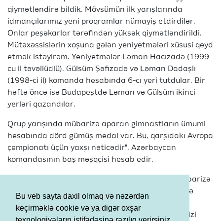
qiymətləndirə bildik. Mövsümün ilk yarışlarında
idmançılarımız yeni proqramlar nümayiş etdirdilər.
Onlar peşəkarlar tərəfindən yüksək qiymətləndirildi.
Mütəxəssislərin xoşuna gələn yeniyetmələri xüsusi qeyd
etmək istəyirəm. Yeniyetmələr Ləman Hacızadə (1999-
cu il təvəllüdlü), Gülsüm Şəfizadə və Ləman Dadaşlı
(1998-ci il) komanda hesabında 6-cı yeri tutdular. Bir
həftə öncə isə Budapeştdə Ləman və Gülsüm ikinci
yerləri qazandılar.
Qrup yarışında mübarizə aparan gimnastların ümumi
hesabında dörd gümüş medal var. Bu, qarşıdakı Avropa
çempionatı üçün yaxşı nəticədir", Azərbaycan
komandasının baş məşqçisi hesab edir.
Onun sözlərinə görə, Qarayeva və digər fərdi mübarizə
aparan gimnastların çıxışlarına gəldikdə, halqa ilə
Bu veb sayta daxil olmaq və nəzərdən
qazandığı gümüş son hədd deyil. "Ümid edirik ki,
keçirməklə cookie və ya digər oxşar
sonrakı yarışlarda o daha yaxşı çıxış edəcək və bizi
texnologiyaların istifadəsinə razılıq verirsiniz.