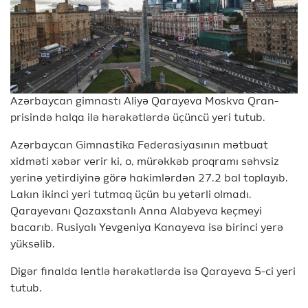
Azərbaycan gimnastı Aliyə Qarayeva Moskva Qran-
prisində halqa ilə hərəkətlərdə üçüncü yeri tutub.
Azərbaycan Gimnastika Federasiyasının mətbuat
xidməti xəbər verir ki, o, mürəkkəb proqramı səhvsiz
yerinə yetirdiyinə görə hakimlərdən 27.2 bal toplayıb.
Lakın ikinci yeri tutmaq üçün bu yetərli olmadı.
Qarayevanı Qazaxstanlı Anna Alabyeva keçmeyi
bacarıb. Rusiyalı Yevgeniya Kanayeva isə birinci yerə
yüksəlib.
Digər finalda lentlə hərəkətlərdə isə Qarayeva 5-ci yeri
tutub.