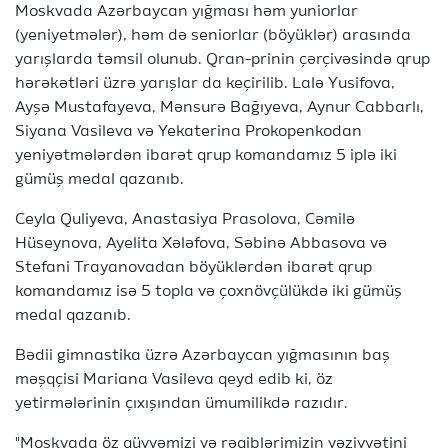
Moskvada Azərbaycan yığması həm yuniorlar
(yeniyetmələr), həm də seniorlar (böyüklər) arasında
yarışlarda təmsil olunub. Qran-prinin çərçivəsində qrup
hərəkətləri üzrə yarışlar da keçirilib. Lalə Yusifova,
Ayşə Mustafayeva, Mənsurə Bağıyeva, Aynur Cabbarlı,
Siyana Vasileva və Yekaterina Prokopenkodan
yeniyətmələrdən ibarət qrup komandamız 5 iplə iki
gümüş medal qazanıb.
Ceyla Quliyeva, Anastasiya Prasolova, Cəmilə
Hüseynova, Ayelita Xələfova, Səbinə Abbasova və
Stefani Trayanovadan böyüklərdən ibarət qrup
komandamız isə 5 topla və çoxnövçülükdə iki gümüş
medal qazanıb.
Bədii gimnastika üzrə Azərbaycan yığmasının baş
məşqçisi Mariana Vasileva qeyd edib ki, öz
yetirmələrinin çıxışından ümumilikdə razıdır.
"Moskvada öz qüvvəmizi və rəqiblərimizin vəziyyətini