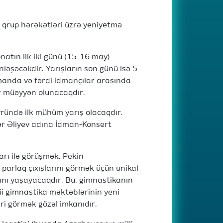
n qrup hərəkətləri üzrə yeniyetmə
onatın ilk iki günü (15-16 may)
şəcəkdir. Yarışların son günü isə 5
omanda və fərdi idmançılar arasında
lər müəyyən olunacaqdır.
vründə ilk mühüm yarış olacaqdır.
dər Əliyev adına İdman-Konsert
arı ilə görüşmək, Pekin
n parlaq çıxışlarını görmək üçün unikal
ını yaşayacaqdır. Bu, gimnastikanın
ii gimnastika məktəblərinin yeni
əri görmək gözəl imkanıdır.