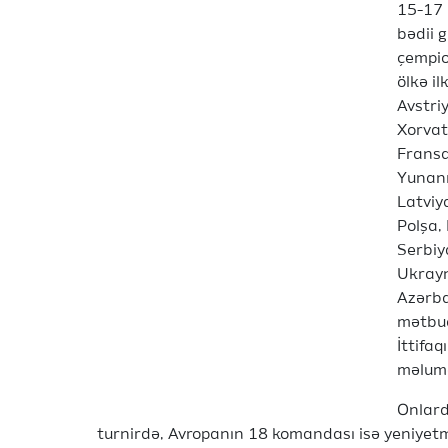
15-17 
bədii 
çempio
ölkə il
Avstriy
Xorvati
Fransa
Yunanıs
Latviy
Polşa,
Serbiya
Ukrayn
Azərba
mətbua
İttifa
məluma
Onlard
turnirdə, Avropanın 18 komandası isə yeniyetm