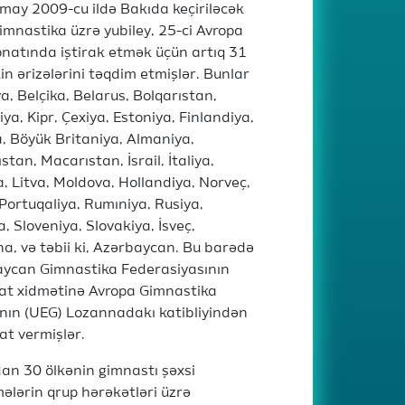
may 2009-cu ildə Bakıda keçiriləcək
gimnastika üzrə yubiley, 25-ci Avropa
natında iştirak etmək üçün artıq 31
kin ərizələrini təqdim etmişlər. Bunlar
a, Belçika, Belarus, Bolqarıstan,
ya, Kipr, Çexiya, Estoniya, Finlandiya,
, Böyük Britaniya, Almaniya,
tan, Macarıstan, İsrail, İtaliya,
a, Litva, Moldova, Hollandiya, Norveç,
 Portuqaliya, Rumıniya, Rusiya,
, Sloveniya, Slovakiya, İsveç,
a, və təbii ki, Azərbaycan. Bu barədə
ycan Gimnastika Federasiyasının
t xidmətinə Avropa Gimnastika
qının (UEG) Lozannadakı katibliyindən
t vermişlər.
an 30 ölkənin gimnastı şəxsi
ələrin qrup hərəkətləri üzrə