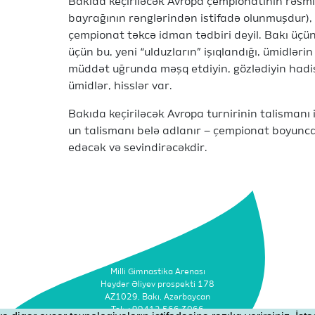
Bakıda keçiriləcək Avropa çempionatının rəsmi 
bayrağının rənglərindən istifadə olunmuşdur), “
çempionat təkcə idman tədbiri deyil. Bakı üçü
üçün bu, yeni “ulduzların” işıqlandığı, ümidlər
müddət uğrunda məşq etdiyin, gözlədiyin hadis
ümidlər, hisslər var.
Bakıda keçiriləcək Avropa turnirinin talismanı 
un talismanı belə adlanır – çempionat boyunca 
edəcək və sevindirəcəkdir.
Milli Gimnastika Arenası
Heydər Əliyev prospekti 178
AZ1029, Bakı, Azərbaycan
Tel: +99412 566 3066