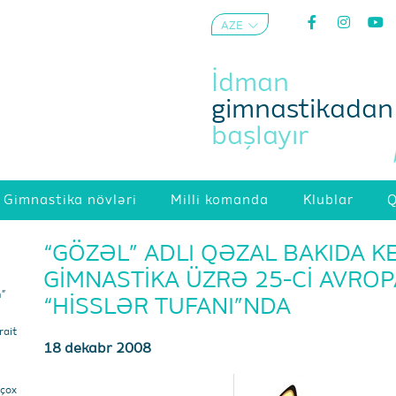
AZE
ENG
İdman
gimnastikadan
başlayır
Gimnastika növləri
Milli komanda
Klublar
Q
“GÖZƏL” ADLI QƏZAL BAKIDA K
GİMNASTİKA ÜZRƏ 25-Cİ AVROP
m”
“HİSSLƏR TUFANI”NDA
ait
18 dekabr 2008
 çox