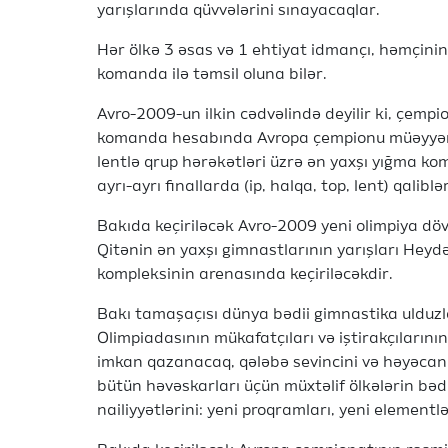
yarışlarında qüvvələrini sınayacaqlar.
Hər ölkə 3 əsas və 1 ehtiyat idmançı, həmçini
komanda ilə təmsil oluna bilər.
Avro-2009-un ilkin cədvəlində deyilir ki, çempi
komanda hesabında Avropa çempionu müəyyənlə
lentlə qrup hərəkətləri üzrə ən yaxşı yığma k
ayrı-ayrı finallarda (ip, halqa, top, lent) qalib
Bakıda keçiriləcək Avro-2009 yeni olimpiya dö
Qitənin ən yaxşı gimnastlarının yarışları Hey
kompleksinin arenasında keçiriləcəkdir.
Bakı tamaşaçısı dünya bədii gimnastika ulduzl
Olimpiadasının mükafatçıları və iştirakçılarını
imkan qazanacaq, qələbə sevincini və həyəcan
bütün həvəskarları üçün müxtəlif ölkələrin bəd
nailiyyətlərini: yeni proqramları, yeni elementl