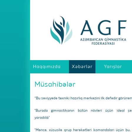
Haqqımızda
Xəbərlər
Yarışlar
Müsahibələr
“Bu səviyyədə texniki hazırlıq mərkəzini ilk dəfədir görürə
"Burada gimnastikanın bütün növləri üçün ideal şər
yaradılıb"
"Məncə, xüsusilə qrup hərəkətləri komandaları üçün bu,