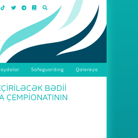
aydalar
Safeguarding
Qalereya
EÇİRİLƏCƏK BƏDİİ
A ÇEMPİONATININ