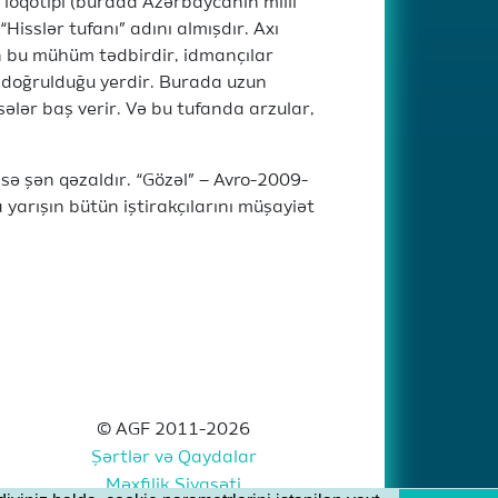
loqotipi (burada Azərbaycanın milli
Hisslər tufanı” adını almışdır. Axı
n bu mühüm tədbirdir, idmançılar
in doğrulduğu yerdir. Burada uzun
ələr baş verir. Və bu tufanda arzular,
isə şən qəzaldır. “Gözəl” – Avro-2009-
yarışın bütün iştirakçılarını müşayiət
© AGF 2011-2026
Şərtlər və Qaydalar
Məxfilik Siyasəti