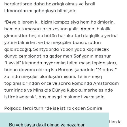
hərəkətlərdə daha hazırlıqlı olmuş və İsrail
idmançılarını qabaqlaya bilmişdir.
“Deyə bilərəm ki, bizim kompozisiya həm hakimlərin,
həm də tamaşaçıların xoşuna gəlir. Amma, hələlik,
gimnastlar heç də bütün hərəkətləri dəqiqliklə yerinə
yetirə bilmirlər, və biz məşqçilər bunu aradan
qaldıracağıq. Sentyabrda Yaponiyada keçiriləcək
dünya çempionatına qədər mən Sofiyanın məşhur
“Levski” klubunda ayyarımlıq təlim-məşq toplanışları,
bunun davamı olaraq isə Burqas şəhərinin “Mladost”
zalında məşqlər planlaşdırmışam. Təlim-məşq
toplanışlarından öncə və sonra komanda Amsterdam
turnirində və Minskdə Dünya kuboku mərhələsində
iştirak edəcək”, baş məşqçi məlumat vermişdir.
Polşada fərdi turnirdə isə iştirak edən Samirə
Mustafayeva iki finalda çıxış etmişdir. O, ən yaxşı
nəticəni topla göstərmişdir – 5-ci yer, iplə hərəkətlərdə
Bu veb sayta daxil olmaq və nəzərdən