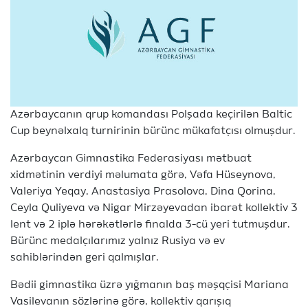
Azərbaycanın qrup komandası Polşada keçirilən Baltic
Cup beynəlxalq turnirinin bürünc mükafatçısı olmuşdur.
Azərbaycan Gimnastika Federasiyası mətbuat
xidmətinin verdiyi məlumata görə, Vəfa Hüseynova,
Valeriya Yeqay, Anastasiya Prasolova, Dina Qorina,
Ceyla Quliyeva və Nigar Mirzəyevadan ibarət kollektiv 3
lent və 2 iplə hərəkətlərlə finalda 3-cü yeri tutmuşdur.
Bürünc medalçılarımız yalnız Rusiya və ev
sahiblərindən geri qalmışlar.
Bədii gimnastika üzrə yığmanın baş məşqçisi Mariana
Vasilevanın sözlərinə görə, kollektiv qarışıq