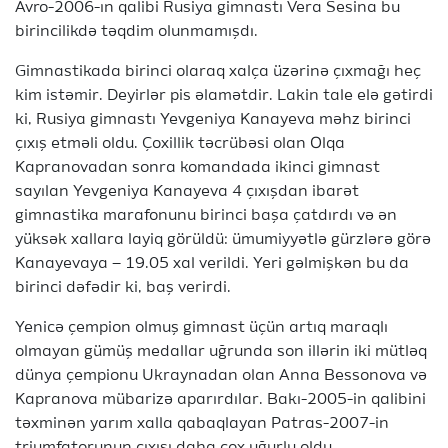
Avro-2006-ın qalibi Rusiya gimnastı Vera Sesina bu
birincilikdə təqdim olunmamışdı.
Gimnastikada birinci olaraq xalça üzərinə çıxmağı heç
kim istəmir. Deyirlər pis əlamətdir. Lakin tale elə gətirdi
ki, Rusiya gimnastı Yevgeniya Kanayeva məhz birinci
çıxış etməli oldu. Çoxillik təcrübəsi olan Olqa
Kapranovadan sonra komandada ikinci gimnast
sayılan Yevgeniya Kanayeva 4 çıxışdan ibarət
gimnastika marafonunu birinci başa çatdırdı və ən
yüksək xallara layiq görüldü: ümumiyyətlə gürzlərə görə
Kanayevaya – 19.05 xal verildi. Yeri gəlmişkən bu da
birinci dəfədir ki, baş verirdi.
Yenicə çempion olmuş gimnast üçün artıq maraqlı
olmayan gümüş medallar uğrunda son illərin iki mütləq
dünya çempionu Ukraynadan olan Anna Bessonova və
Kapranova mübarizə aparırdılar. Bakı-2005-in qalibini
təxminən yarım xalla qabaqlayan Patras-2007-in