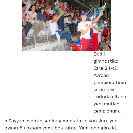
Bədii
gimnastika
üzrə 24-cü
Avropa
Çempionatının
keçirildiyi
Turində qitənin
yeni mütləq
çempionunu
müəyyənləşdirən senior gimnastların yarışları iyun
ayının 6-ı axşam vaxtı baş tutdu. Yeni, ona görə ki,