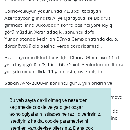
triumfatorunun çıxışı daha çox uğurlu oldu.
Çöxnövçülüyün yekununda 71.8 xal toplayan
Azərbaycan gimnastı Aliyə Qarayeva isə Belarus
gimnastı İnna Jukovadan sonra beşinci yerə layiq
görülmüşdür. Xatırladaq ki, sonuncu dəfə
Yunanıstanda keçirilən Dünya Çempionatında da, o,
dördnövçülükdə beşinci yerdə qərarlaşmışdı.
Azərbaycanın ikinci təmsilçisi Dinarə Gimatova 11-ci
yerə layiq görülmüşdür – 66.75 xal. Seniorlardan ibarət
yarışda ümumilikdə 11 gimnast çıxış etmişdir.
Sabah Avro-2008-in sonuncu günü, yuniorların və
qrupların final mərhələləri, çempionatın bağlanış
mərasimi və Qala-konsert keçiriləcək. Vəfa Hüseynova,
Bu veb sayta daxil olmaq və nəzərdən
Anna Bitiyeva, Valeriya Yeqay, Alina Tryopina və
keçirməklə cookie və ya digər oxşar
Anastasiya Prasolovadan ibarət qrup hər iki finalda
texnologiyaların istifadəsinə razılıq verirsiniz.
çıxış edəcək: 5 iplə ikinci, 3 halqa/4 gürzlə isə beşinci
İstədiyiniz halda, cookie parametrlərini
çıxış edəcəklər.
istənilən vaxt dəyişə bilərsiniz. Daha çox