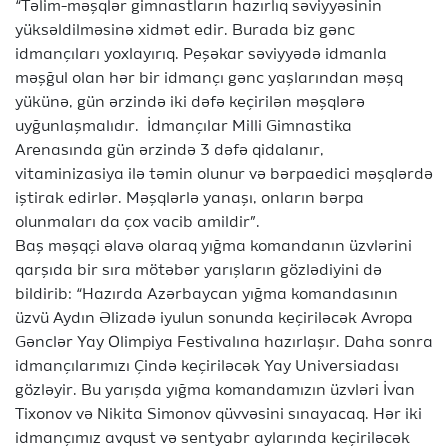
“Təlim-məşqlər gimnastların hazırlıq səviyyəsinin
yüksəldilməsinə xidmət edir. Burada biz gənc
idmançıları yoxlayırıq. Peşəkar səviyyədə idmanla
məşğul olan hər bir idmançı gənc yaşlarından məşq
yükünə, gün ərzində iki dəfə keçirilən məşqlərə
uyğunlaşmalıdır. İdmançılar Milli Gimnastika
Arenasında gün ərzində 3 dəfə qidalanır,
vitaminizasiya ilə təmin olunur və bərpaedici məşqlərdə
iştirak edirlər. Məşqlərlə yanaşı, onların bərpa
olunmaları da çox vacib amildir”.
Baş məşqçi əlavə olaraq yığma komandanın üzvlərini
qarşıda bir sıra mötəbər yarışların gözlədiyini də
bildirib: “Hazırda Azərbaycan yığma komandasının
üzvü Aydın Əlizadə iyulun sonunda keçiriləcək Avropa
Gənclər Yay Olimpiya Festivalına hazırlaşır. Daha sonra
idmançılarımızı Çində keçiriləcək Yay Universiadası
gözləyir. Bu yarışda yığma komandamızın üzvləri İvan
Tixonov və Nikita Simonov qüvvəsini sınayacaq. Hər iki
idmançımız avqust və sentyabr aylarında keçiriləcək