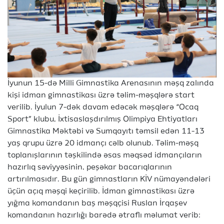
İyunun 15-də Milli Gimnastika Arenasının məşq zalında
kişi idman gimnastikası üzrə təlim-məşqlərə start
verilib. İyulun 7-dək davam edəcək məşqlərə “Ocaq
Sport” klubu, İxtisaslaşdırılmış Olimpiya Ehtiyatları
Gimnastika Məktəbi və Sumqayıtı təmsil edən 11-13
yaş qrupu üzrə 20 idmançı cəlb olunub. Təlim-məşq
toplanışlarının təşkilində əsas məqsəd idmançıların
hazırlıq səviyyəsinin, peşəkar bacarıqlarının
artırılmasıdır. Bu gün gimnastların KİV nümayəndələri
üçün açıq məşqi keçirilib. İdman gimnastikası üzrə
yığma komandanın baş məşqçisi Ruslan İrqaşev
komandanın hazırlığı barədə ətraflı məlumat verib: