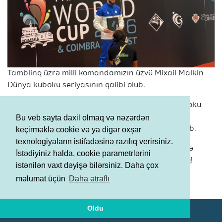
Tamblinq üzrə milli komandamızın üzvü Mixail Malkin
Dünya kuboku seriyasının qalibi olub.
İdmançımız mövsüm ərzində keçirilən Dünya kuboku
yarışlarında nümayiş etdirdiyi yüksək və stabil
Bu veb sayta daxil olmaq və nəzərdən
nəticələr sayəsində bu möhtəşəm uğura imza atıb.
keçirməklə cookie və ya digər oxşar
texnologiyaların istifadəsinə razılıq verirsiniz.
Gimnastımızı bu əlamətdar nailiyyət münasibətilə
İstədiyiniz halda, cookie parametrlərini
təbrik edir, gələcək yarışlarda uğurlar arzulayırıq!
istənilən vaxt dəyişə bilərsiniz. Daha çox
Şərtlər və Qaydalar
məlumat üçün
Daha ətraflı
Məxfilik Siyasəti
Oldu
© AGF 2011-2026