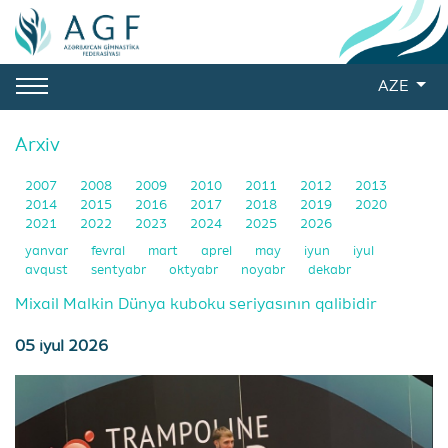
AZE
Arxiv
2007
2008
2009
2010
2011
2012
2013
2014
2015
2016
2017
2018
2019
2020
2021
2022
2023
2024
2025
2026
yanvar
fevral
mart
aprel
may
iyun
iyul
avqust
sentyabr
oktyabr
noyabr
dekabr
Mixail Malkin Dünya kuboku seriyasının qalibidir
05 iyul 2026