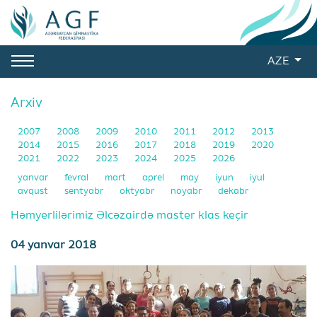
AZE
Arxiv
2007
2008
2009
2010
2011
2012
2013
2014
2015
2016
2017
2018
2019
2020
2021
2022
2023
2024
2025
2026
yanvar
fevral
mart
aprel
may
iyun
iyul
avqust
sentyabr
oktyabr
noyabr
dekabr
Həmyerlilərimiz Əlcəzairdə master klas keçir
04 yanvar 2018