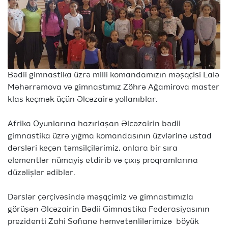
Bədii gimnastika üzrə milli komandamızın məşqçisi Lalə
Məhərrəmova və gimnastımız Zöhrə Ağamirova master
klas keçmək üçün Əlcəzairə yollanıblar.
Afrika Oyunlarına hazırlaşan Əlcəzairin bədii
gimnastika üzrə yığma komandasının üzvlərinə ustad
dərsləri keçən təmsilçilərimiz, onlara bir sıra
elementlər nümayiş etdirib və çıxış proqramlarına
düzəlişlər ediblər.
Dərslər çərçivəsində məşqçimiz və gimnastımızla
görüşən Əlcəzairin Bədii Gimnastika Federasiyasının
prezidenti Zahi Sofiane həmvətənlilərimizə böyük