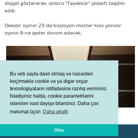
diqqət göstərərək, onlara “Təşəkkür” plaketi təqdim
edib.
Dekabr ayının 23-də başlayan master klas yanvar
ayının 8-nə qədər davam edəcək.
Bu veb sayta daxil olmaq və nəzərdən
keçirməklə cookie və ya digər oxşar
texnologiyaların istifadəsinə razılıq verirsiniz.
İstədiyiniz halda, cookie parametrlərini
istənilən vaxt dəyişə bilərsiniz. Daha çox
Şərtlər və Qaydalar
məlumat üçün
Daha ətraflı
Məxfilik Siyasəti
Oldu
© AGF 2011-2026