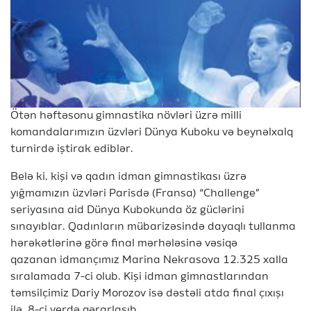
Ötən həftəsonu gimnastika növləri üzrə milli
komandalarımızın üzvləri Dünya Kuboku və beynəlxalq
turnirdə iştirak ediblər.
Belə ki, kişi və qadın idman gimnastikası üzrə
yığmamızın üzvləri Parisdə (Fransa) “Challenge”
seriyasına aid Dünya Kubokunda öz güclərini
sınayıblar. Qadınların mübarizəsində dayaqlı tullanma
hərəkətlərinə görə final mərhələsinə vəsiqə
qazanan idmançımız Marina Nekrasova 12.325 xalla
sıralamada 7-ci olub. Kişi idman gimnastlarından
təmsilçimiz Dariy Morozov isə dəstəli atda final çıxışı
ilə 8-ci yerdə qərarlaşıb.