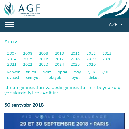
AZE
Arxiv
2007
2008
2009
2010
2011
2012
2013
2014
2015
2016
2017
2018
2019
2020
2021
2022
2023
2024
2025
2026
yanvar
fevral
mart
aprel
may
iyun
iyul
avqust
sentyabr
oktyabr
noyabr
dekabr
İdman gimnastları və bədii gimnastlarımız beynəlxalq
yarışlarda iştirak ediblər
30 sentyabr 2018