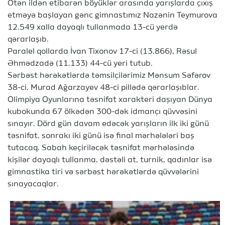
Ötən ildən etibarən böyüklər arasında yarışlarda çıxış
etməyə başlayan gənc gimnastımız Nazənin Teymurova
12.549 xalla dayaqlı tullanmada 13-cü yerdə
qərarlaşıb.
Paralel qollarda İvan Tixonov 17-ci (13.866), Rəsul
Əhmədzadə (11.133) 44-cü yeri tutub.
Sərbəst hərəkətlərdə təmsilçilərimiz Mənsum Səfərov
38-ci, Murad Ağarzayev 48-ci pillədə qərarlaşıblar.
Olimpiya Oyunlarına təsnifat xarakteri daşıyan Dünya
kubokunda 67 ölkədən 300-dək idmançı qüvvəsini
sınayır. Dörd gün davam edəcək yarışların ilk iki günü
təsnifat, sonrakı iki günü isə final mərhələləri baş
tutacaq. Sabah keçiriləcək təsnifat mərhələsində
kişilər dayaqlı tullanma, dəstəli at, turnik, qadınlar isə
gimnastika tiri və sərbəst hərəkətlərdə qüvvələrini
sınayacaqlar.