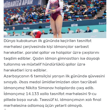
Dünya kubokunun ilk günündə keçirilən təsnifat
mərhələsi çərçivəsində kişi idmançılar sərbəst
hərəkətlər, paralel qollar və halqalar üzrə çıxışlarını
təqdim ediblər. Qadın idman gimnastları isə dayaqlı
tullanma və müxtəlif hündürlüklü qollar üzrə
hərəkətləri icra ediblər.
Azərbaycanın 6 təmsilçisi yarışın ilk günündə qüvvəsini
sınayıb. Əsas medal ümidlərimizdən olan təcrübəli
idmançımız Nikita Simonov halqalarda çıxış edib.
İdmançımız 14.133 xalla təsnifat mərhələsini 9-cu
pillədə başa vurub. Təəssüf ki, idmançımızın xalı final
mərhələsinə adlamaq üçün yetərli olmayıb.