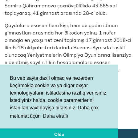
Samirə Qəhramanova çoxnövçülükdə 43.665 xal
toplayaraq, 41 gimnast arasında 28-ci olub.
Qaydalara əsasən həm kişi, həm də qadın idman
gimnastları arasında hər ölkədən yalnız 1 nəfər
olmaqla ən yaxşı nəticəni toplamış 17 gimnast 2018-ci
ilin 6-18 oktyabr tarixlərində Buenos-Ayresdə təşkil
olunacaq Yeniyetmələrin Olimpiya Oyunlarına lisenziya
əldə etmiş sayılır. İlkin hesablamalara əsasən
təmsilçimiz Səməd Məmmədli də ölkəmiz üçün bu
oyunlara vəsiqəni təmin edib.
Bu veb sayta daxil olmaq və nəzərdən
keçirməklə cookie və ya digər oxşar
Lakin, lisenziyaların təyin olunması haqda rəsmi
texnologiyaların istifadəsinə razılıq verirsiniz.
məlumatın gələn həftə Beynəlxalq Gimnastika
İstədiyiniz halda, cookie parametrlərini
Federasiyası tərəfindən təsdiqlənəcəyi gözlənilir.
istənilən vaxt dəyişə bilərsiniz. Daha çox
Şərtlər və Qaydalar
məlumat üçün
Daha ətraflı
Məxfilik Siyasəti
Oldu