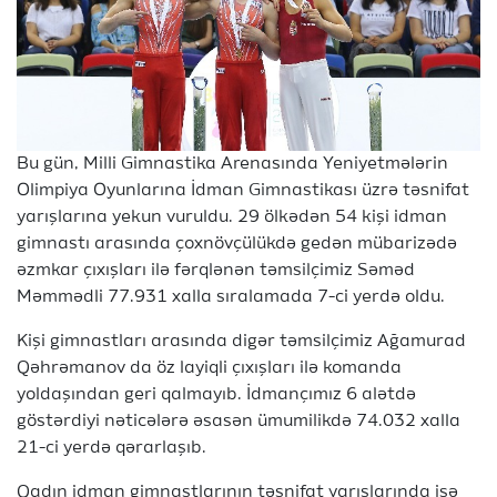
Bu gün, Milli Gimnastika Arenasında Yeniyetmələrin
Olimpiya Oyunlarına İdman Gimnastikası üzrə təsnifat
yarışlarına yekun vuruldu. 29 ölkədən 54 kişi idman
gimnastı arasında çoxnövçülükdə gedən mübarizədə
əzmkar çıxışları ilə fərqlənən təmsilçimiz Səməd
Məmmədli 77.931 xalla sıralamada 7-ci yerdə oldu.
Kişi gimnastları arasında digər təmsilçimiz Ağamurad
Qəhrəmanov da öz layiqli çıxışları ilə komanda
yoldaşından geri qalmayıb. İdmançımız 6 alətdə
göstərdiyi nəticələrə əsasən ümumilikdə 74.032 xalla
21-ci yerdə qərarlaşıb.
Qadın idman gimnastlarının təsnifat yarışlarında isə