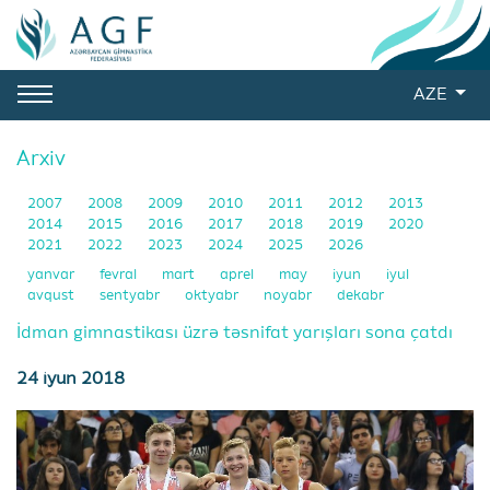
AZE
Arxiv
2007
2008
2009
2010
2011
2012
2013
2014
2015
2016
2017
2018
2019
2020
2021
2022
2023
2024
2025
2026
yanvar
fevral
mart
aprel
may
iyun
iyul
avqust
sentyabr
oktyabr
noyabr
dekabr
İdman gimnastikası üzrə təsnifat yarışları sona çatdı
24 iyun 2018