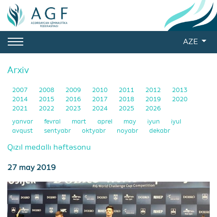
AZE
Arxiv
2007
2008
2009
2010
2011
2012
2013
2014
2015
2016
2017
2018
2019
2020
2021
2022
2023
2024
2025
2026
yanvar
fevral
mart
aprel
may
iyun
iyul
avqust
sentyabr
oktyabr
noyabr
dekabr
Qızıl medallı həftəsonu
27 may 2019