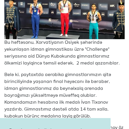
Bu həftəsonu, Xorvatiyanın Osiyek şəhərində
yekunlaşan idman gimnastikası üzrə "Challenge"
seriyasına aid Dünya Kubokunda gimnastlarımız
ölkəmizi layiqincə təmsil edərək, 2 medal qazanıblar.
Belə ki, paytaxtda aerobika gimnastlarımızın qitə
birinciliyində yaşanan final həyəcanı ilə bərabər,
idman gimnastlarımız da beynəlxalq arenada
bayrağımızı yüksəltməyə müvəffəq olublar.
Komandamızın hesabına ilk medalı İvan Tixonov
yazdırıb. Gimnastımız dəstəli atda 14 tam xalla,
kubokun bürünc medalına layiq görülüb.
Kubokun son günü isə millimizin üzvü Nikita Simonov öz