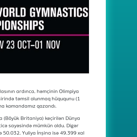
dasının ardınca, həmçinin Olimpiya
unirində təmsil olunmaq hüququnu (1
ığma komandamız qazandı.
 (Böyük Britaniya) keçirilən Dünya
ticə sayəsində mümkün oldu. Digər
 50.032, Yuliya İnşina isə 49.399 xal