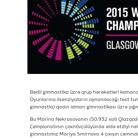
Bədii gimnastika üzrə qrup hərəkətləri koman
Oyunlarına lisenziyaların oynanılacağı test t
gimnastla) qadın idman gimnastikası üzrə y
Bu Marina Nekrasovanın (50.932 xal) Qlazqoda
Çempionatının çoxnövçülüyündə əldə etdiyi nə
gimnastımız Mariya Smirnova 4 çıxışın cəmində