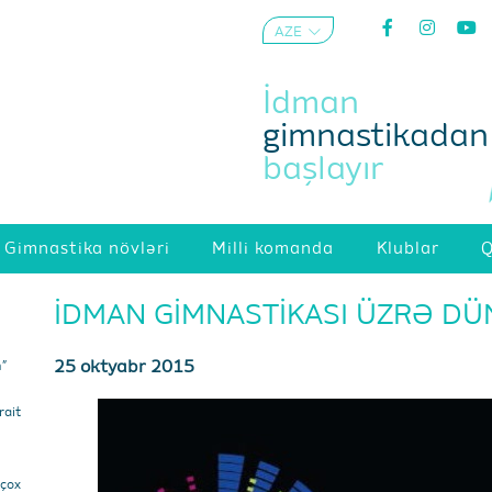
AZE
ENG
İdman
gimnastikadan
başlayır
Gimnastika növləri
Milli komanda
Klublar
Q
İDMAN GİMNASTİKASI ÜZRƏ DÜN
25 oktyabr 2015
m”
ait
 çox