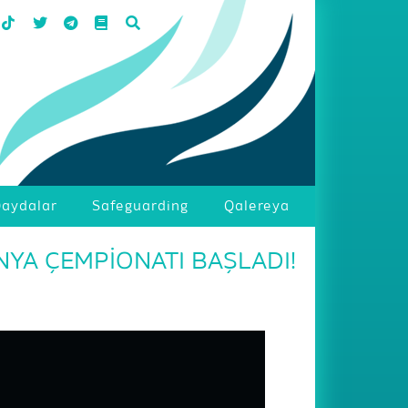
aydalar
Safeguarding
Qalereya
YA ÇEMPİONATI BAŞLADI!