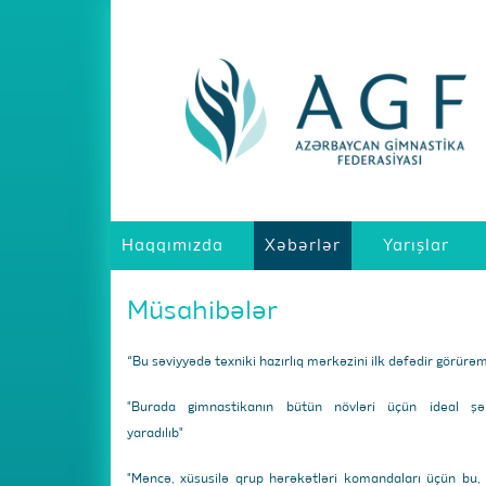
Haqqımızda
Xəbərlər
Yarışlar
Müsahibələr
“Bu səviyyədə texniki hazırlıq mərkəzini ilk dəfədir görürə
"Burada gimnastikanın bütün növləri üçün ideal şər
yaradılıb"
"Məncə, xüsusilə qrup hərəkətləri komandaları üçün bu,