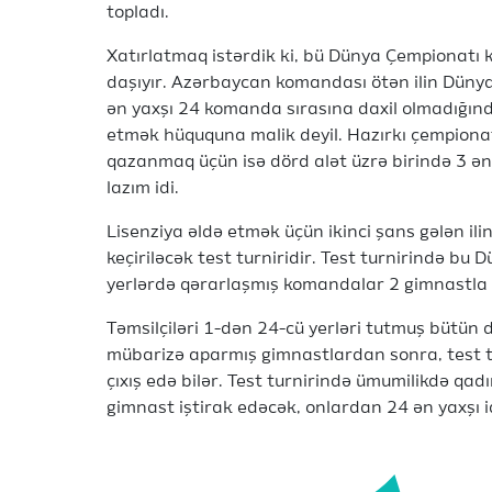
topladı.
Xatırlatmaq istərdik ki, bü Dünya Çempionatı 
daşıyır. Azərbaycan komandası ötən ilin Düny
ən yaxşı 24 komanda sırasına daxil olmadığın
etmək hüququna malik deyil. Hazırkı çempionat
qazanmaq üçün isə dörd alət üzrə birində 3 ən
lazım idi.
Lisenziya əldə etmək üçün ikinci şans gələn il
keçiriləcək test turniridir.
Test turnirində bu 
yerlərdə qərarlaşmış komandalar 2 gimnastla i
Təmsilçiləri 1-dən 24-cü yerləri tutmuş bütün 
mübarizə aparmış gimnastlardan sonra, test 
çıxış edə bilər. Test turnirində ümumilikdə qa
gimnast iştirak edəcək, onlardan 24 ən yaxşı 