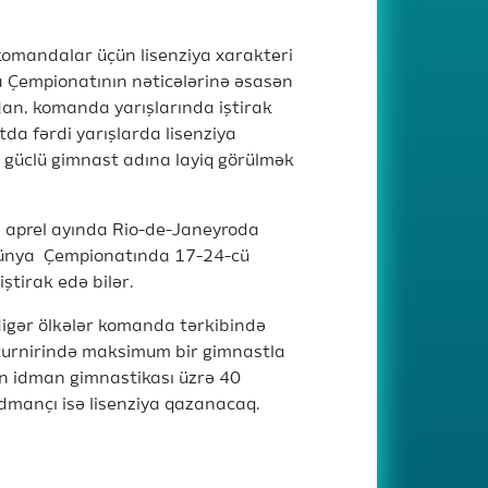
komandalar üçün lisenziya xarakteri
a Çempionatının nəticələrinə əsasən
dan, komanda yarışlarında iştirak
da fərdi yarışlarda lisenziya
 güclü gimnast adına layiq görülmək
in aprel ayında Rio-de-Janeyroda
Dünya Çempionatında 17-24-cü
ştirak edə bilər.
digər ölkələr komanda tərkibində
turnirində maksimum bir gimnastla
dın idman gimnastikası üzrə 40
idmançı isə lisenziya qazanacaq.