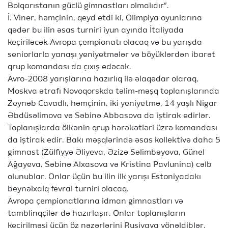
Bolqarıstanın güclü gimnastları olmalıdır”.
İ. Viner, həmçinin, qeyd etdi ki, Olimpiya oyunlarına
qədər bu ilin əsas turniri iyun ayında İtaliyada
keçiriləcək Avropa çempionatı olacaq və bu yarışda
seniorlarla yanaşı yeniyetmələr və böyüklərdən ibarət
qrup komandası da çıxış edəcək.
Avro-2008 yarışlarına hazırlıq ilə əlaqədar olaraq,
Moskva ətrafı Novoqorskda təlim-məşq toplanışlarında
Zeynəb Cavadlı, həmçinin, iki yeniyetmə, 14 yaşlı Nigar
Əbdüsəlimova və Səbinə Abbasova da iştirak edirlər.
Toplanışlarda ölkənin qrup hərəkətləri üzrə komandası
da iştirak edir. Bakı məşqlərində əsas kollektivə daha 5
gimnast (Zülfiyyə Əliyeva, Əzizə Səlimbəyova, Günel
Ağayeva, Səbinə Alxasova və Kristina Pavlunina) cəlb
olunublar. Onlar üçün bu ilin ilk yarışı Estoniyadakı
beynəlxalq fevral turniri olacaq.
Avropa çempionatlarına idman gimnastları və
tamblinqçilər də hazırlaşır. Onlar toplanışların
keçirilməsi üçün öz nəzərlərini Rusiyaya yönəldiblər.