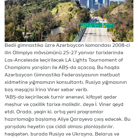
Bədii gimnastika üzrə Azərbaycan komandası 2008-ci
ilin Olimpiya mövsümünü 25-27 yanvar tarixlərində
Los-Ancelesdə keçiriləcək LA Lights Tournament of
Champions yarışları ilə ABŞ-da açacaq. Bu haqda
Azərbaycan Gimnastika Federasiyasının mətbuat
xidmətinə yığmamızın konsultantı, Rusiya yığmasının
baş məşqçisi İrina Viner xəbər verib.
“ABŞ-da keçiriləcək turnir ənənəvi, kifayət qədər
məşhur və çoxillik tarixə malikdir, deyə İ. Viner qeyd
etdi. Orada, yəqin ki, artıq yeni proqramlar
hazırlamağa başlamış Aliyə Qarayeva çıxış edəcək. Bu
yarışdakı heyətin çox ciddi olması planlaşdırılır,
həqiqətən, burada Rusiya və Ukrayna, Belarus və