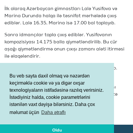
İlk olaraq Azərbaycan gimnastları Lalə Yusifova və
Marina Durunda halqa ilə təsnifat mərhələdə çıxış
ediblər. Lalə 16.35, Marina isə 17.00 bal toplayıb.
Sonra idmançılar topla çıxış ediblər. Yusifovanın
kompozisiyası 14.175 balla qiymətləndirilib. Bu cür
aşağı qiymətləndirmə onun çıxışı zamanı aləti itirməsi
ilə əlaqələndirir.
Durundanın çıxışı isə 16.833 balla qiymətləndirilib.
Bu veb sayta daxil olmaq və nəzərdən
İştirakçılar səkkiz yarımqrupa bölünüb və axşam
keçirməklə cookie və ya digər oxşar
təsnifat mərhələsi yekunlaşdıqdan sonra ən yaxşı
texnologiyaların istifadəsinə razılıq verirsiniz.
səkkizlik öz aralarında mükafat uğrunda mübarizə
İstədiyiniz halda, cookie parametrlərini
aparacaq.
istənilən vaxt dəyişə bilərsiniz. Daha çox
Şərtlər və Qaydalar
məlumat üçün
Daha ətraflı
Məxfilik Siyasəti
Oldu