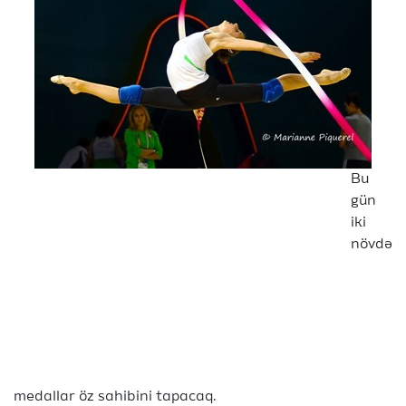
Bu
gün
iki
növdə
medallar öz sahibini tapacaq.