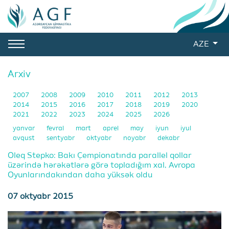
AZE
Arxiv
2007
2008
2009
2010
2011
2012
2013
2014
2015
2016
2017
2018
2019
2020
2021
2022
2023
2024
2025
2026
yanvar
fevral
mart
aprel
may
iyun
iyul
avqust
sentyabr
oktyabr
noyabr
dekabr
Oleq Stepko: Bakı Çempionatında parallel qollar
üzərində hərəkətlərə görə topladığım xal, Avropa
Oyunlarındakından daha yüksək oldu
07 oktyabr 2015