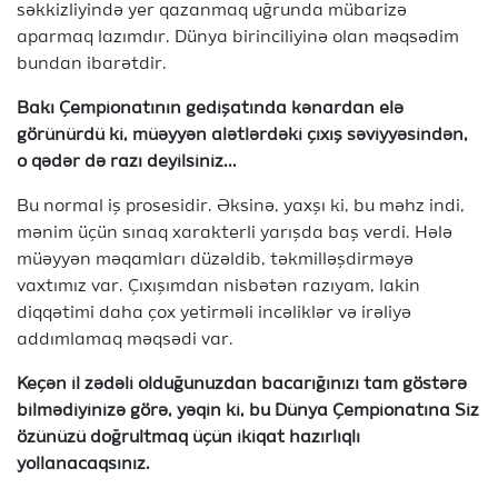
səkkizliyində yer qazanmaq uğrunda mübarizə
aparmaq lazımdır. Dünya birinciliyinə olan məqsədim
bundan ibarətdir.
Bakı Çempionatının gedişatında kənardan elə
görünürdü ki, müəyyən alətlərdəki çıxış səviyyəsindən,
o qədər də razı deyilsiniz...
Bu normal iş prosesidir. Əksinə, yaxşı ki, bu məhz indi,
mənim üçün sınaq xarakterli yarışda baş verdi. Hələ
müəyyən məqamları düzəldib, təkmilləşdirməyə
vaxtımız var. Çıxışımdan nisbətən razıyam, lakin
diqqətimi daha çox yetirməli incəliklər və irəliyə
addımlamaq məqsədi var.
Keçən il zədəli olduğunuzdan bacarığınızı tam göstərə
bilmədiyinizə görə, yəqin ki, bu Dünya Çempionatına Siz
özünüzü doğrultmaq üçün ikiqat hazırlıqlı
yollanacaqsınız.