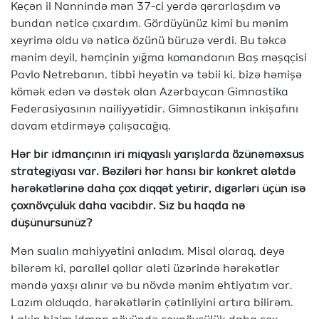
Keçən il Nannində mən 37-ci yerdə qərarlaşdım və
bundan nəticə çıxardım. Gördüyünüz kimi bu mənim
xeyrimə oldu və nəticə özünü büruzə verdi. Bu təkcə
mənim deyil, həmçinin yığma komandanın Baş məşqçisi
Pavlo Netrebanın, tibbi heyətin və təbii ki, bizə həmişə
kömək edən və dəstək olan Azərbaycan Gimnastika
Federasiyasının nailiyyətidir. Gimnastikanın inkişafını
davam etdirməyə çalışacağıq.
Hər bir idmançının iri miqyaslı yarışlarda özünəməxsus
strategiyası var. Bəziləri hər hansı bir konkret alətdə
hərəkətlərinə daha çox diqqət yetirir, digərləri üçün isə
çoxnövçülük daha vacibdir. Siz bu haqda nə
düşünürsünüz?
Mən sualın mahiyyətini anladım. Misal olaraq, deyə
bilərəm ki, parallel qollar aləti üzərində hərəkətlər
məndə yaxşı alınır və bu növdə mənim ehtiyatım var.
Lazım olduqda, hərəkətlərin çətinliyini artıra bilirəm.