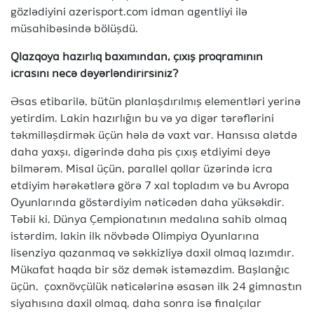
gözlədiyini azerisport.com idman agentliyi ilə
müsahibəsində bölüşdü.
Qlazqoya hazırlıq baxımından, çıxış proqramının
icrasını necə dəyərləndirirsiniz?
Əsas etibarilə, bütün planlaşdırılmış elementləri yerinə
yetirdim. Lakin hazırlığın bu və ya digər tərəflərini
təkmilləşdirmək üçün hələ də vaxt var. Hansısa alətdə
daha yaxşı, digərində daha pis çıxış etdiyimi deyə
bilmərəm. Misal üçün, parallel qollar üzərində icra
etdiyim hərəkətlərə görə 7 xal topladım və bu Avropa
Oyunlarında göstərdiyim nəticədən daha yüksəkdir.
Təbii ki, Dünya Çempionatının medalına sahib olmaq
istərdim, lakin ilk növbədə Olimpiya Oyunlarına
lisenziya qazanmaq və səkkizliyə daxil olmaq lazımdır.
Mükafat haqda bir söz demək istəməzdim. Başlanğıc
üçün, çoxnövçülük nəticələrinə əsasən ilk 24 gimnastın
siyahısına daxil olmaq, daha sonra isə finalçılar