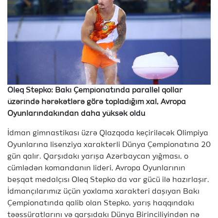
Oleq Stepko: Bakı Çempionatında parallel qollar
üzərində hərəkətlərə görə topladığım xal, Avropa
Oyunlarındakından daha yüksək oldu
İdman gimnastikası üzrə Qlazqoda keçiriləcək Olimpiya
Oyunlarına lisenziya xarakterli Dünya Çempionatına 20
gün qalır. Qarşıdakı yarışa Azərbaycan yığması, o
cümlədən komandanın lideri, Avropa Oyunlarının
beşqat medalçısı Oleq Stepko da var gücü ilə hazırlaşır.
İdmançılarımız üçün yoxlama xarakteri daşıyan Bakı
Çempionatında qalib olan Stepko, yarış haqqındakı
təəssüratlarını və qarşıdakı Dünya Birinciliyindən nə