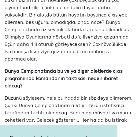
Lakin bizim idman növündə çoxnövçülük daha çox
qiymətləndirilir, çünki bu medalın dəyəri daha
yüksəkdir. Bir alətdə bütün həyatın boyunca çıxış edə
bilərsən, bəs uğurlu olmadıqda, onda necə? Dünya
Çempionatında öz sevimli alətində fərqlənə bilmədikdə,
Olimpiya Oyunlarına növbəti dəfə lisenziya qazanmaq
üçün daha 4 il oturub gözləyəcəksən? Çoxnövçülükdə
isə həmişə lisenziya qazanmaq üçün mübarizə
aparmaq olar.
Dünya Çempionatında bu və ya digər alətlərdə çıxış
proqramında komandanın taktikası nədən ibarət
olacaq?
Düzünü söyləsəm, hələ bu haqda bir söz deyə bilmərəm.
Çünki Dünya Çempionatında alətlər fərqli istehsalçı
tərəfindən təchiz olunacaq. Bunun da müsbət və mənfi
cəhətləri var. Gələcək göstərər... Hər halda bu iştirak
edəcəyimiz ilk Dünya Çempionatı deyil.