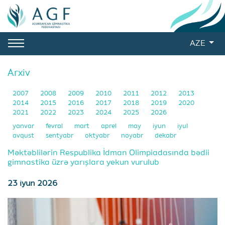
AZE
Arxiv
2007
2008
2009
2010
2011
2012
2013
2014
2015
2016
2017
2018
2019
2020
2021
2022
2023
2024
2025
2026
yanvar
fevral
mart
aprel
may
iyun
iyul
avqust
sentyabr
oktyabr
noyabr
dekabr
Məktəblilərin Respublika İdman Olimpiadasında bədii
gimnastika üzrə yarışlara yekun vurulub
23 iyun 2026