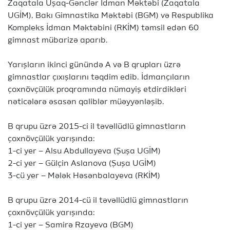
Zaqatala Uşaq-Gənclər İdman Məktəbi (Zaqatala
UGİM), Bakı Gimnastika Məktəbi (BGM) və Respublika
Kompleks İdman Məktəbini (RKİM) təmsil edən 60
gimnast mübarizə aparıb.
Yarışların ikinci günündə A və B qrupları üzrə
gimnastlar çıxışlarını təqdim edib. İdmançıların
çoxnövçülük proqramında nümayiş etdirdikləri
nəticələrə əsasən qaliblər müəyyənləşib.
B qrupu üzrə 2015-ci il təvəllüdlü gimnastların
çoxnövçülük yarışında:
1-ci yer – Alsu Abdullayeva (Şuşa UGİM)
2-ci yer – Gülçin Aslanova (Şuşa UGİM)
3-cü yer – Mələk Həsənbalayeva (RKİM)
B qrupu üzrə 2014-cü il təvəllüdlü gimnastların
çoxnövçülük yarışında:
1-ci yer – Samirə Rzayeva (BGM)