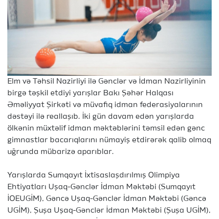
Elm və Təhsil Nazirliyi ilə Gənclər və İdman Nazirliyinin
birgə təşkil etdiyi yarışlar Bakı Şəhər Halqası
Əməliyyat Şirkəti və müvafiq idman federasiyalarının
dəstəyi ilə reallaşıb. İki gün davam edən yarışlarda
ölkənin müxtəlif idman məktəblərini təmsil edən gənc
gimnastlar bacarıqlarını nümayiş etdirərək qalib olmaq
uğrunda mübarizə aparıblar.
Yarışlarda Sumqayıt İxtisaslaşdırılmış Olimpiya
Ehtiyatları Uşaq-Gənclər İdman Məktəbi (Sumqayıt
İOEUGİM), Gəncə Uşaq-Gənclər İdman Məktəbi (Gəncə
UGİM), Şuşa Uşaq-Gənclər İdman Məktəbi (Şuşa UGİM),