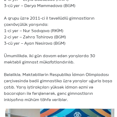
3-cü yer – Dərya Məmmədova (BGM)
A qrupu üzrə 2011-ci il təvəllüdlü gimnastların
çoxnövçülük yarışında:
1-ci yer – Nur Sadıqova (RKİM)
2-ci yer – Zəhra Tahirova (BGM)
3-cü yer – Ayan Nəsirova (BGM)
Ümumilikdə, iki gün davam edən yarışlarda 30
məktəbli gimnast mükafatlandırılıb.
Beləliklə, Məktəblilərin Respublika İdman Olimpiadası
çərçivəsində bədii gimnastika üzrə yarışlar uğurla başa
çatıb. Yarış iştirakçıları yüksək idman əzmi və
bacarıqları ilə fərqlənərək, gənc gimnastların
inkişafına mühüm töhfə veriblər.