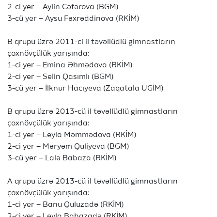
2-ci yer – Aylin Cəfərova (BGM)
3-cü yer – Aysu Fəxrəddinova (RKİM)
B qrupu üzrə 2011-ci il təvəllüdlü gimnastların
çoxnövçülük yarışında:
1-ci yer – Emina Əhmədova (RKİM)
2-ci yer – Selin Qasımlı (BGM)
3-cü yer – İlknur Hacıyeva (Zaqatala UGİM)
B qrupu üzrə 2013-cü il təvəllüdlü gimnastların
çoxnövçülük yarışında:
1-ci yer – Leyla Məmmədova (RKİM)
2-ci yer – Məryəm Quliyeva (BGM)
3-cü yer – Lalə Babaza (RKİM)
A qrupu üzrə 2013-cü il təvəllüdlü gimnastların
çoxnövçülük yarışında:
1-ci yer – Banu Quluzadə (RKİM)
2-ci yer – Leyla Babazadə (RKİM)