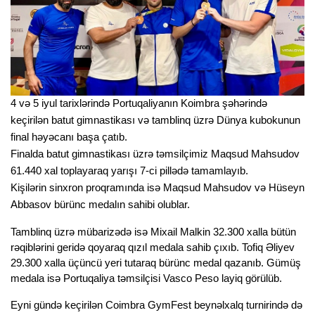
4 və 5 iyul tarixlərində Portuqaliyanın Koimbra şəhərində 
keçirilən batut gimnastikası və tamblinq üzrə Dünya kubokunun 
final həyəcanı başa çatıb.
Finalda batut gimnastikası üzrə təmsilçimiz Maqsud Mahsudov 
61.440 xal toplayaraq yarışı 7-ci pillədə tamamlayıb.
Kişilərin sinxron proqramında isə Maqsud Mahsudov və Hüseyn 
Abbasov bürünc medalın sahibi olublar. 
Tamblinq üzrə mübarizədə isə Mixail Malkin 32.300 xalla bütün 
rəqiblərini geridə qoyaraq qızıl medala sahib çıxıb. Tofiq Əliyev 
29.300 xalla üçüncü yeri tutaraq bürünc medal qazanıb. Gümüş 
medala isə Portuqaliya təmsilçisi Vasco Peso layiq görülüb.
Eyni gündə keçirilən Coimbra GymFest beynəlxalq turnirində də 