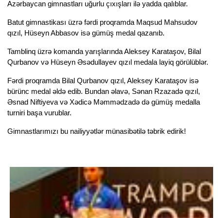
Azərbaycan gimnastları uğurlu çıxışları ilə yadda qalıblar.
Batut gimnastikası üzrə fərdi proqramda Maqsud Mahsudov 
qızıl, Hüseyn Abbasov isə gümüş medal qazanıb.
Tamblinq üzrə komanda yarışlarında Aleksey Karataşov, Bilal 
Qurbanov və Hüseyn Əsədullayev qızıl medala layiq görülüblər.
Fərdi proqramda Bilal Qurbanov qızıl, Aleksey Karataşov isə 
bürünc medal əldə edib. Bundan əlavə, Sənan Rzazadə qızıl, 
Əsnad Niftiyeva və Xədicə Məmmədzadə də gümüş medalla 
turniri başa vurublar.
Gimnastlarımızı bu nailiyyətlər münasibətilə təbrik edirik!