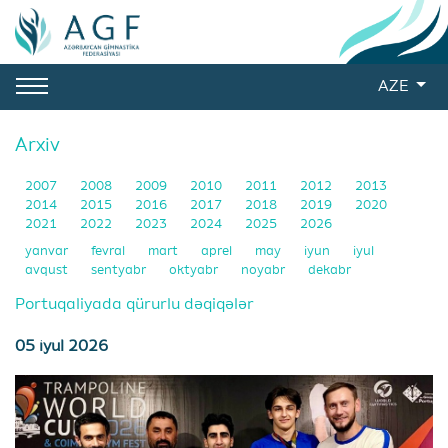
AZE
Arxiv
2007
2008
2009
2010
2011
2012
2013
2014
2015
2016
2017
2018
2019
2020
2021
2022
2023
2024
2025
2026
yanvar
fevral
mart
aprel
may
iyun
iyul
avqust
sentyabr
oktyabr
noyabr
dekabr
Portuqaliyada qürurlu dəqiqələr
05 iyul 2026