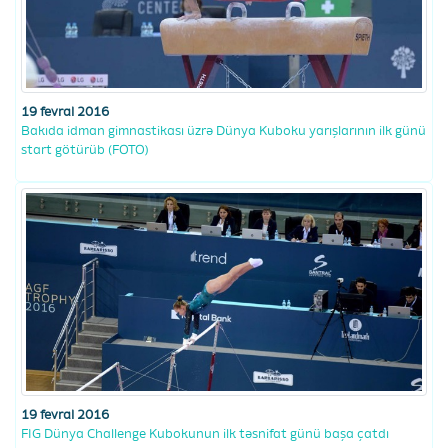
19 fevral 2016
Bakıda idman gimnastikası üzrə Dünya Kuboku yarışlarının ilk günü
start götürüb (FOTO)
19 fevral 2016
FIG Dünya Challenge Kubokunun ilk təsnifat günü başa çatdı