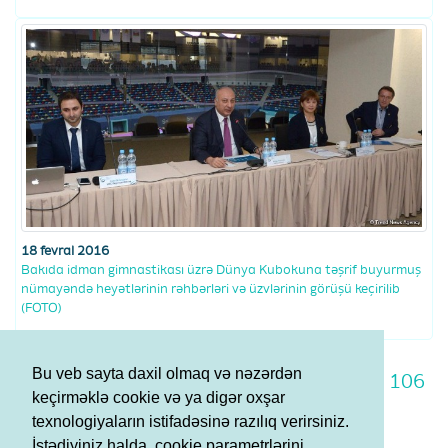
18 fevral 2016
Bakıda idman gimnastikası üzrə Dünya Kubokuna təşrif buyurmuş
nümayəndə heyətlərinin rəhbərləri və üzvlərinin görüşü keçirilib
(FOTO)
Bu veb sayta daxil olmaq və nəzərdən
99
100
101
102
103
104
105
106
keçirməklə cookie və ya digər oxşar
107
108
109
texnologiyaların istifadəsinə razılıq verirsiniz.
İstədiyiniz halda, cookie parametrlərini