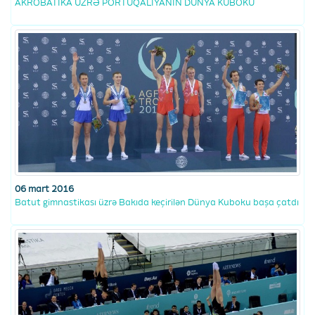
AKROBATİKA ÜZRƏ PORTUQALİYANIN DÜNYA KUBOKU
06 mart 2016
Batut gimnastikası üzrə Bakıda keçirilən Dünya Kuboku başa çatdı