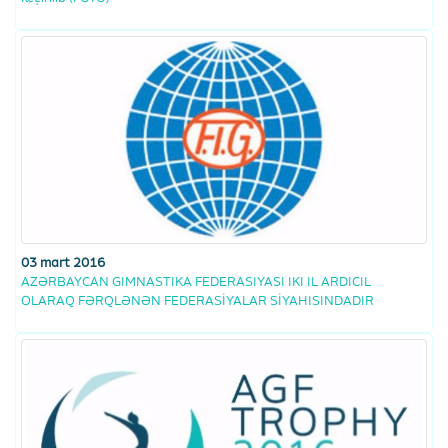
03 mart 2016
AZƏRBAYCAN GIMNASTIKA FEDERASIYASI IKI IL ARDICIL
OLARAQ FƏRQLƏNƏN FEDERASİYALAR SİYAHISINDADIR