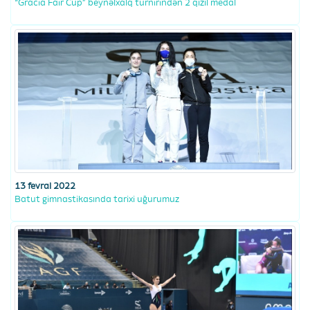
“Gracia Fair Cup” beynəlxalq turnirindən 2 qızıl medal
13 fevral 2022
Batut gimnastikasında tarixi uğurumuz