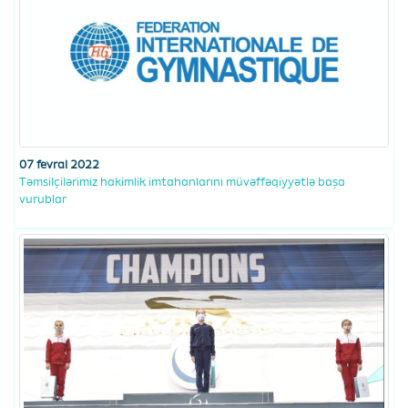
07 fevral 2022
Təmsilçilərimiz hakimlik imtahanlarını müvəffəqiyyətlə başa
vurublar