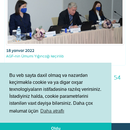
18 yanvar 2022
AGF-nin Ümumi Yığıncağı keçirilib
Bu veb sayta daxil olmaq və nəzərdən
47
48
49
50
51
52
53
54
keçirməklə cookie və ya digər oxşar
55
56
57
texnologiyaların istifadəsinə razılıq verirsiniz.
İstədiyiniz halda, cookie parametrlərini
istənilən vaxt dəyişə bilərsiniz. Daha çox
Şərtlər və Qaydalar
məlumat üçün
Daha ətraflı
Məxfilik Siyasəti
Oldu