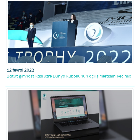
12 fevral 2022
Batut gimnastikası üzrə Dünya kubokunun açılış mərasimi keçirilib