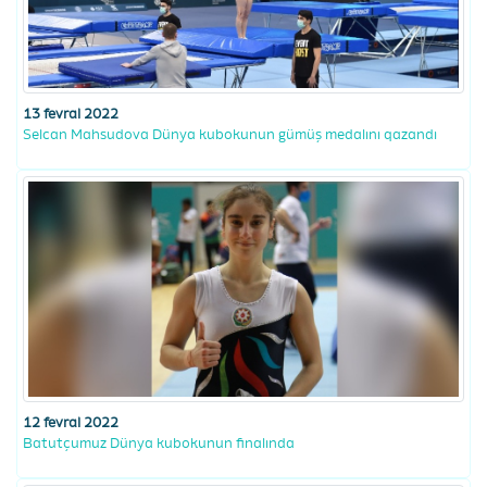
13 fevral 2022
Selcan Mahsudova Dünya kubokunun gümüş medalını qazandı
12 fevral 2022
Batutçumuz Dünya kubokunun finalında