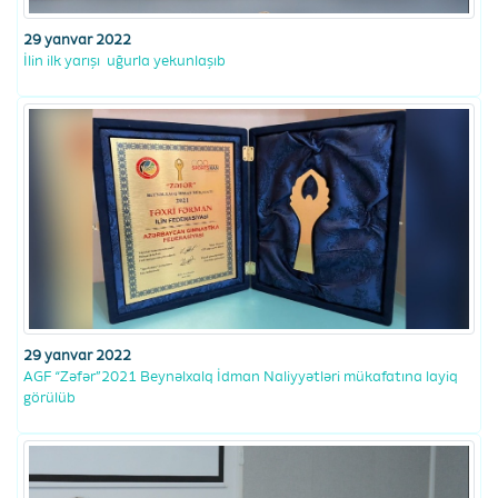
29 yanvar 2022
İlin ilk yarışı uğurla yekunlaşıb
29 yanvar 2022
AGF “Zəfər”2021 Beynəlxalq İdman Naliyyətləri mükafatına layiq
görülüb