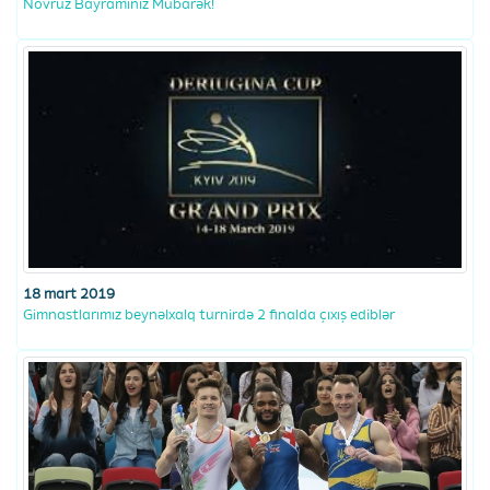
Novruz Bayramınız Mübarək!
18 mart 2019
Gimnastlarımız beynəlxalq turnirdə 2 finalda çıxış ediblər