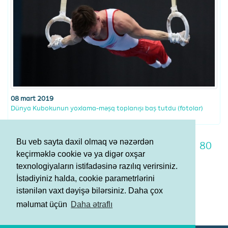
08 mart 2019
Dünya Kubokunun yoxlama-məşq toplanışı baş tutdu (fotolar)
Bu veb sayta daxil olmaq və nəzərdən
73
74
75
76
77
78
79
80
keçirməklə cookie və ya digər oxşar
81
82
83
texnologiyaların istifadəsinə razılıq verirsiniz.
İstədiyiniz halda, cookie parametrlərini
istənilən vaxt dəyişə bilərsiniz. Daha çox
Şərtlər və Qaydalar
məlumat üçün
Daha ətraflı
Məxfilik Siyasəti