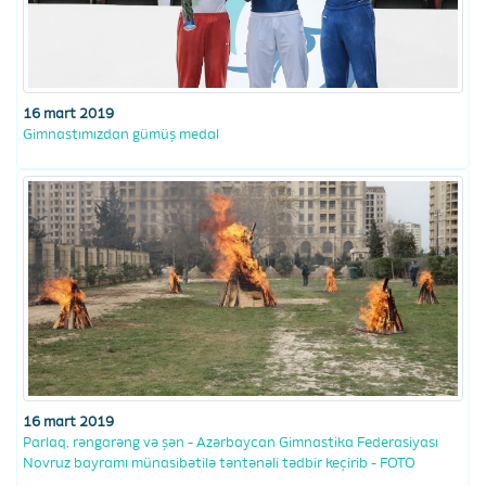
16 mart 2019
Gimnastımızdan gümüş medal
16 mart 2019
Parlaq, rəngarəng və şən - Azərbaycan Gimnastika Federasiyası
Novruz bayramı münasibətilə təntənəli tədbir keçirib - FOTO