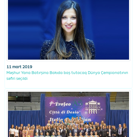
11 mart 2019
Məşhur Yana Batırşina Bakıda baş tutacaq Dünya Çempionatının
səfiri seçildi