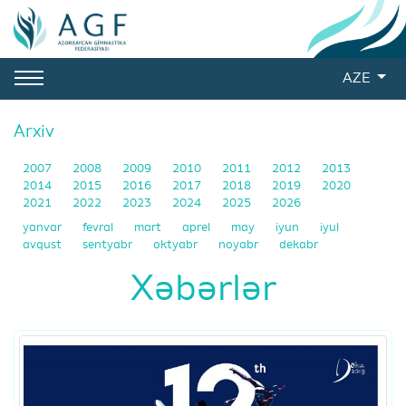
AZE
Arxiv
2007
2008
2009
2010
2011
2012
2013
2014
2015
2016
2017
2018
2019
2020
2021
2022
2023
2024
2025
2026
yanvar
fevral
mart
aprel
may
iyun
iyul
avqust
sentyabr
oktyabr
noyabr
dekabr
Xəbərlər