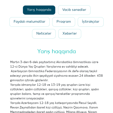
Yarış haqqında
Vacib sənədlər
Faydalı məlumatlar
Proqram
İştirakçılar
Nəticələr
Xəbərlər
Yarış haqqında
Martın 3-dən 6-dək paytaxtımız Akrobatika Gimnastikası üzrə
12-ci Dünya Yaş Qrupları Yarışlarına ev sahibliyi edəcək.
Azərbaycan Gimnastika Federasiyasının ilk dəfə olaraq təşkil
edəcəyi yarışda ilkin qeydiyyat siyahısına əsasən 24 ölkədən 438
gimnastın iştirakı gözlənilir.
Yarışda idmançılar 12-18 və 13-19 yaş qrupları üzrə kişi
cütlükləri, qadın cütlükləri, qarışıq cütlüklər, kişi qrupları, qadın
qrupları balans, temp və qarışıq hərəkətlər proqramında
qüvvələrini sınayacaqlar.
Yarışda Azərbaycanı 12-18 yaş kateqoriyasında Rəsul Seyidli,
Rəvan Zeynallıdan ibarət kişi cütlüyü, Nəzrin Qasımova, Xanım
Məmmədzadədən ibarət qadın cütlüyü, Milana Əliyeva, Nizam