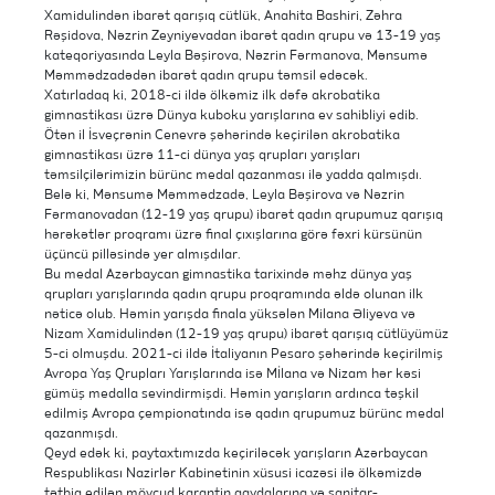
Xamidulindən ibarət qarışıq cütlük, Anahita Bashiri, Zəhra
Rəşidova, Nəzrin Zeyniyevadan ibarət qadın qrupu və 13-19 yaş
kateqoriyasında Leyla Bəşirova, Nəzrin Fərmanova, Mənsumə
Məmmədzadədən ibarət qadın qrupu təmsil edəcək.
Xatırladaq ki, 2018-ci ildə ölkəmiz ilk dəfə akrobatika
gimnastikası üzrə Dünya kuboku yarışlarına ev sahibliyi edib.
Ötən il İsveçrənin Cenevrə şəhərində keçirilən akrobatika
gimnastikası üzrə 11-ci dünya yaş qrupları yarışları
təmsilçilərimizin bürünc medal qazanması ilə yadda qalmışdı.
Belə ki, Mənsumə Məmmədzadə, Leyla Bəşirova və Nəzrin
Fərmanovadan (12-19 yaş qrupu) ibarət qadın qrupumuz qarışıq
hərəkətlər proqramı üzrə final çıxışlarına görə fəxri kürsünün
üçüncü pilləsində yer almışdılar.
Bu medal Azərbaycan gimnastika tarixində məhz dünya yaş
qrupları yarışlarında qadın qrupu proqramında əldə olunan ilk
nəticə olub. Həmin yarışda finala yüksələn Milana Əliyeva və
Nizam Xamidulindən (12-19 yaş qrupu) ibarət qarışıq cütlüyümüz
5-ci olmuşdu. 2021-ci ildə İtaliyanın Pesaro şəhərində keçirilmiş
Avropa Yaş Qrupları Yarışlarında isə Mİlana və Nizam hər kəsi
gümüş medalla sevindirmişdi. Həmin yarışların ardınca təşkil
edilmiş Avropa çempionatında isə qadın qrupumuz bürünc medal
qazanmışdı.
Qeyd edək ki, paytaxtımızda keçiriləcək yarışların Azərbaycan
Respublikası Nazirlər Kabinetinin xüsusi icazəsi ilə ölkəmizdə
tətbiq edilən mövcud karantin qaydalarına və sanitar-