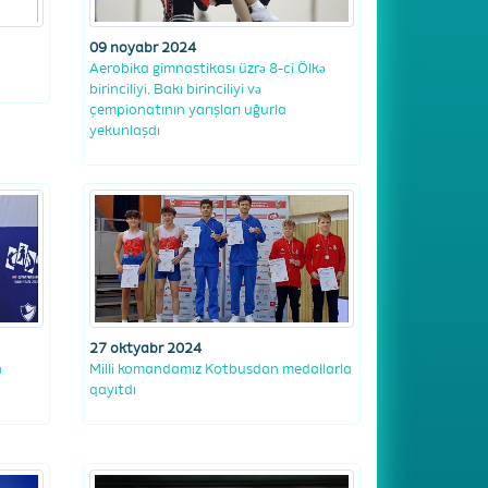
09 noyabr 2024
Aerobika gimnastikası üzrǝ 8-ci Ölkǝ
birinciliyi, Bakı birinciliyi vǝ
çempionatının yarışları uğurla
yekunlaşdı
27 oktyabr 2024
n
Milli komandamız Kotbusdan medallarla
qayıtdı