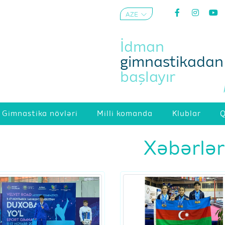
AZE
ENG
İdman
gimnastikadan
başlayır
Gimnastika növləri
Milli komanda
Klublar
Q
Xəbərlər