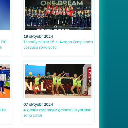
19 oktyabr 2024
 FIG-
TeamGym üzrə 15-ci Avropa Çempionatı
di
coşqusu sona çatdı
07 oktyabr 2024
 ilə
4 günlük əsrarəngiz gimnastika yarışları
sona çatdı