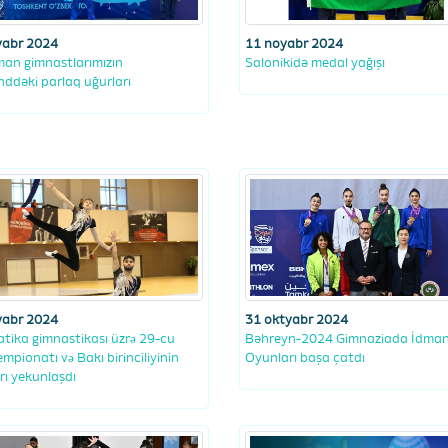
yabr 2024
11 noyabr 2024
dman gimnastlarımızın
Salonikidə medal yağışı
ddəki parlaq uğurları
yabr 2024
31 oktyabr 2024
tika gimnastikası üzrǝ 29-cu
Bəhreyn-2024 Gimnaziada İdma
empionatı vǝ Bakı birinciliyinin
Oyunları başa çatdı
arı yekunlaşdı