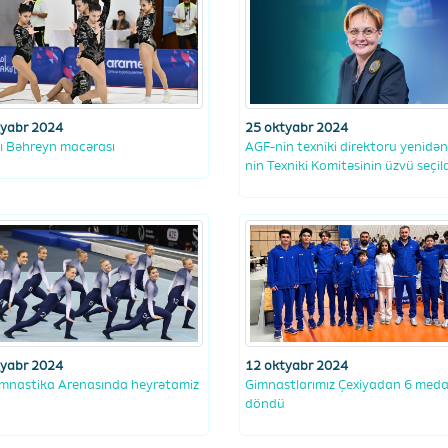
tyabr 2024
25 oktyabr 2024
ı Bəhreyn macərası
AGF-nin texniki direktoru yenidən
nin Texniki Komitəsinin üzvü seçil
tyabr 2024
12 oktyabr 2024
Gimnastika Arenasında heyrətamiz
Gimnastlarımız Çexiyadan 6 medal
döndü