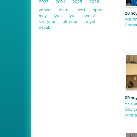
2023
2024
2025
2026
yanvar
fevral
mart
aprel
18 no
may
iyun
iyul
avqust
Kişi i
sentyabr
oktyabr
noyabr
Daşkən
dekabr
09 no
Akroba
Ölkǝ ç
yarışl