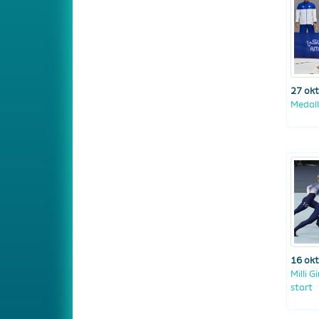
27 ok
Medall
16 ok
Milli 
start