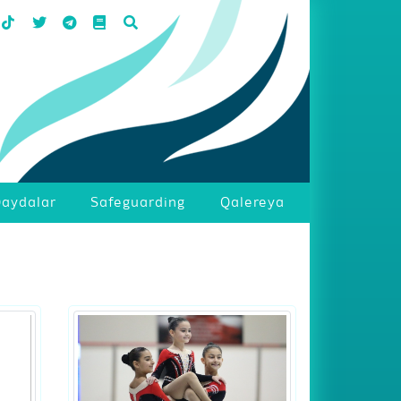
aydalar
Safeguarding
Qalereya