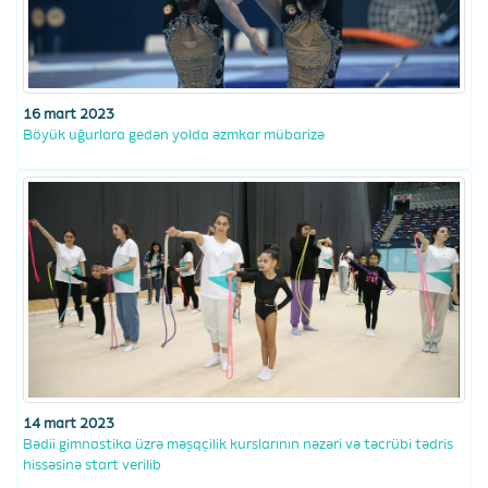
16 mart 2023
Böyük uğurlara gedən yolda əzmkar mübarizə
14 mart 2023
Bədii gimnastika üzrə məşqçilik kurslarının nəzəri və təcrübi tədris
hissəsinə start verilib