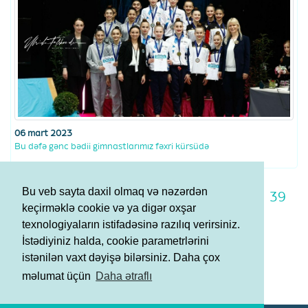
06 mart 2023
Bu dəfə gənc bədii gimnastlarımız fəxri kürsüdə
Bu veb sayta daxil olmaq və nəzərdən
32
33
34
35
36
37
38
39
keçirməklə cookie və ya digər oxşar
40
41
42
texnologiyaların istifadəsinə razılıq verirsiniz.
İstədiyiniz halda, cookie parametrlərini
istənilən vaxt dəyişə bilərsiniz. Daha çox
Şərtlər və Qaydalar
məlumat üçün
Daha ətraflı
Məxfilik Siyasəti