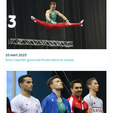
10 mart 2023
İkinci təsnifat günündə finala daha iki vəsiqə