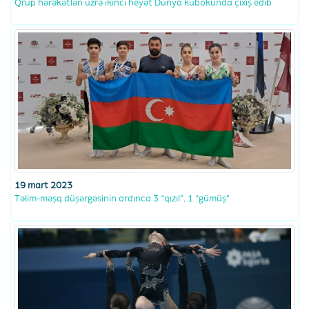
Qrup hərəkətləri üzrə ikinci heyət Dünya kubokunda çıxış edib
19 mart 2023
Təlim-məşq düşərgəsinin ardınca 3 “qızıl”, 1 “gümüş”