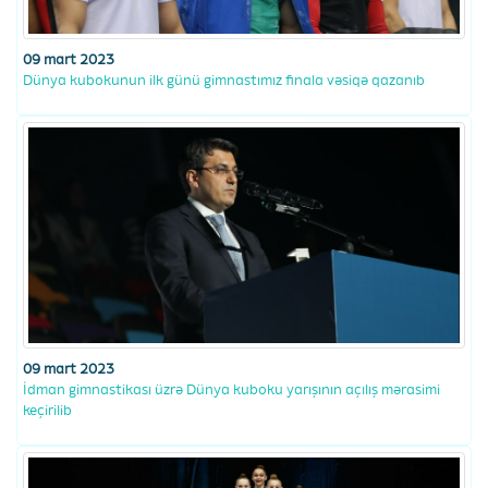
09 mart 2023
Dünya kubokunun ilk günü gimnastımız finala vəsiqə qazanıb
09 mart 2023
İdman gimnastikası üzrə Dünya kuboku yarışının açılış mərasimi
keçirilib