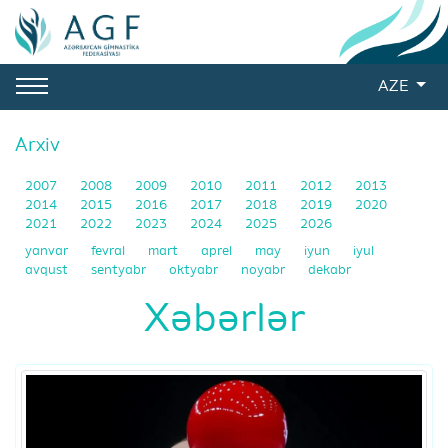
AZE
Arxiv
2007
2008
2009
2010
2011
2012
2013
2014
2015
2016
2017
2018
2019
2020
2021
2022
2023
2024
2025
2026
yanvar
fevral
mart
aprel
may
iyun
iyul
avqust
sentyabr
oktyabr
noyabr
dekabr
Xəbərlər