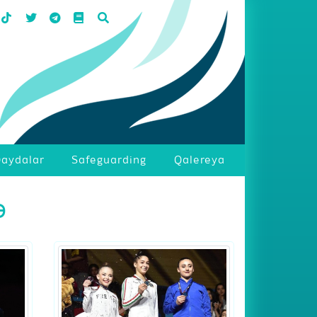
aydalar
Safeguarding
Qalereya
ə