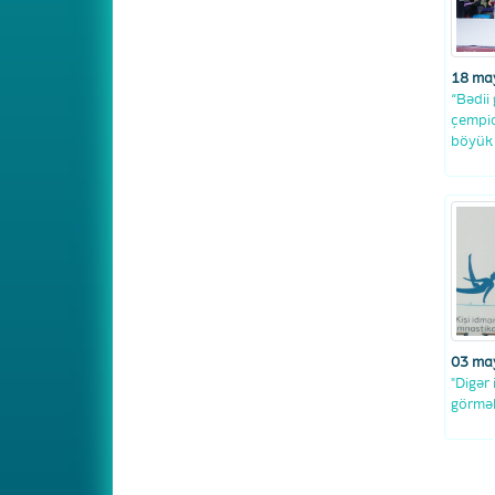
18 ma
“Bədii
çempio
böyük 
03 ma
"Digər
görmək