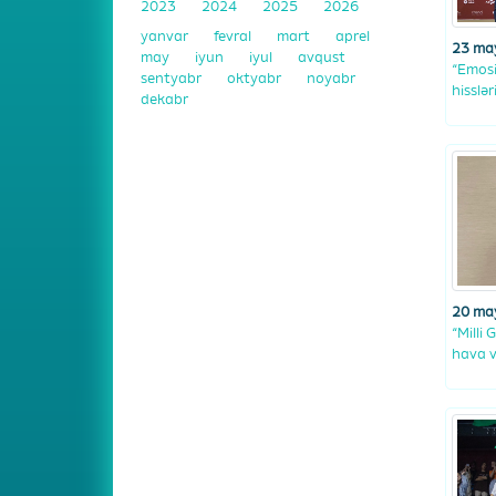
2023
2024
2025
2026
yanvar
fevral
mart
aprel
23 ma
may
iyun
iyul
avqust
“Emosi
sentyabr
oktyabr
noyabr
hisslə
dekabr
20 ma
“Milli
hava v