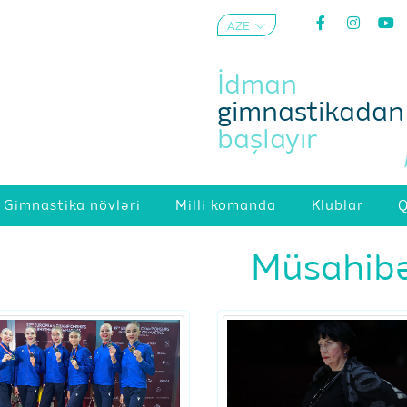
AZE
ENG
İdman
gimnastikadan
başlayır
Gimnastika növləri
Milli komanda
Klublar
Q
Müsahib