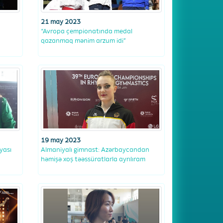
21 may 2023
“Avropa çempionatında medal
qazanmaq mənim arzum idi”
19 may 2023
yası
Almaniyalı gimnast: Azərbaycandan
həmişə xoş təəssüratlarla ayrılıram