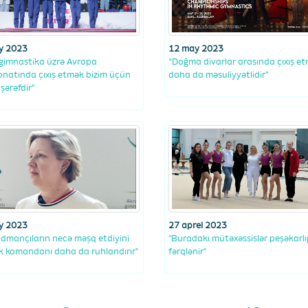
y 2023
12 may 2023
 gimnastika üzrə Avropa
“Doğma divarlar arasında çıxış e
natında çıxış etmək bizim üçün
daha da məsuliyyətlidir”
şərəfdir”
y 2023
27 aprel 2023
 idmançıların necə məşq etdiyini
"Buradakı mütəxəssislər peşəkarlığ
 komandanı daha da ruhlandırır"
fərqlənir"