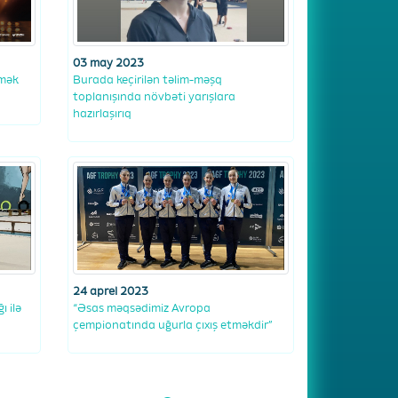
03 may 2023
tmək
Burada keçirilən təlim-məşq
toplanışında növbəti yarışlara
hazırlaşırıq
24 aprel 2023
ı ilə
“Əsas məqsədimiz Avropa
çempionatında uğurla çıxış etməkdir”