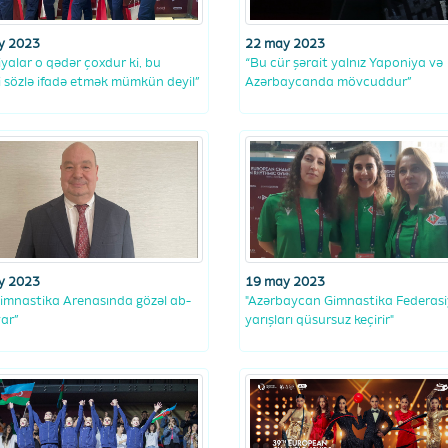
y 2023
22 may 2023
yalar o qədər çoxdur ki, bu
“Bu cür şərait yalnız Yaponiya və
ri sözlə ifadə etmək mümkün deyil”
Azərbaycanda mövcuddur”
y 2023
19 may 2023
 Gimnastika Arenasında gözəl ab-
"Azərbaycan Gimnastika Federasi
ar”
yarışları qüsursuz keçirir"