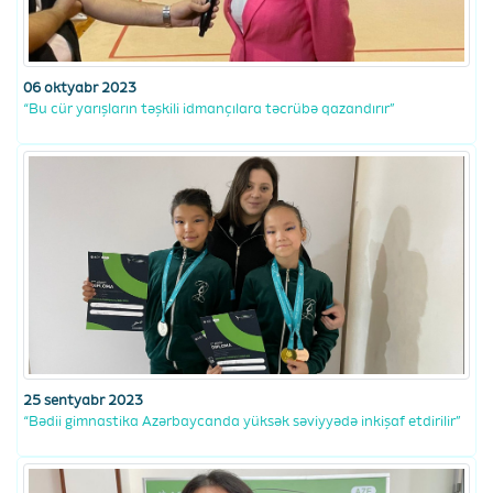
06 oktyabr 2023
“Bu cür yarışların təşkili idmançılara təcrübə qazandırır”
25 sentyabr 2023
“Bədii gimnastika Azərbaycanda yüksək səviyyədə inkişaf etdirilir”