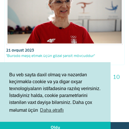
21 avqust 2023
"Burada məşq etmək üçün gözəl şərait mövcuddur"
Bu veb sayta daxil olmaq və nəzərdən
3
4
5
6
7
8
9
10
keçirməklə cookie və ya digər oxşar
11
12
13
texnologiyaların istifadəsinə razılıq verirsiniz.
İstədiyiniz halda, cookie parametrlərini
istənilən vaxt dəyişə bilərsiniz. Daha çox
Şərtlər və Qaydalar
məlumat üçün
Daha ətraflı
Məxfilik Siyasəti
Oldu