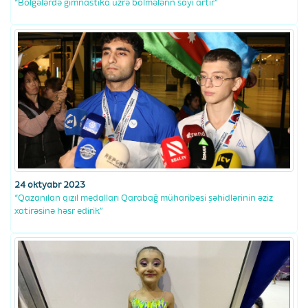
“Bölgələrdə gimnastika üzrə bölmələrin sayı artır”
24 oktyabr 2023
“Qazanılan qızıl medalları Qarabağ müharibəsi şəhidlərinin əziz
xatirəsinə həsr edirik”