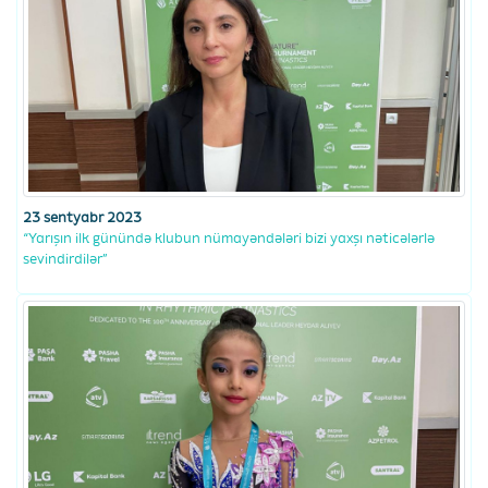
23 sentyabr 2023
“Yarışın ilk günündə klubun nümayəndələri bizi yaxşı nəticələrlə
sevindirdilər”