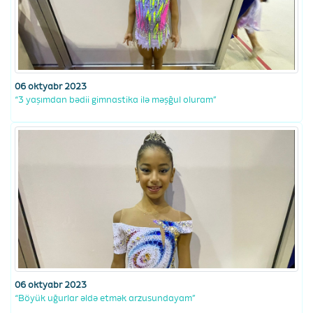
06 oktyabr 2023
“3 yaşımdan bədii gimnastika ilə məşğul oluram”
06 oktyabr 2023
“Böyük uğurlar əldə etmək arzusundayam”