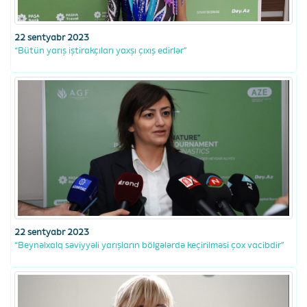
22 sentyabr 2023
“Bütün yarış iştirakçıları yaxşı çıxış edirlər”
22 sentyabr 2023
“Beynəlxalq səviyyəli yarışların bölgələrdə keçirilməsi çox vacibdir”