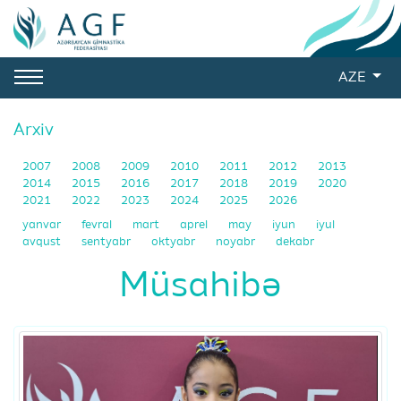
AZE
Arxiv
2007
2008
2009
2010
2011
2012
2013
2014
2015
2016
2017
2018
2019
2020
2021
2022
2023
2024
2025
2026
yanvar
fevral
mart
aprel
may
iyun
iyul
avqust
sentyabr
oktyabr
noyabr
dekabr
Müsahibə